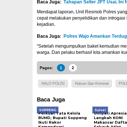
Baca Juga:
Tahapan Selter JPT Usai, In
Mendapat laporan, Unit Resmob Polres yang 
cepat melakukan penyelidikan dan introgasi t
kejadian.
Baca Juga:
Polres Wajo Amankan Terdug
“Setelah mengumpulkan baket kemudian melak
warga. Dan pelaku berhasil kita amankan kur
Pages:
1
2
HALO POLISI
Hukum Dan Kriminal
POL
Baca Juga
SOPPENG
Sulsel
Perkuat Tata Kelola
Umiyati Apresia
BUMD, Bupati Soppeng
Langkah KONI
Ikuti Rakor
Makassar Dafta
Kemendagri
Seluruh Atlet