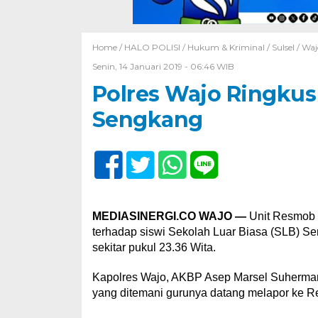
Home /
HALO POLISI
/
Hukum & Kriminal
/
Sulsel
/
Waj
Senin, 14 Januari 2019 - 06:46 WIB
Polres Wajo Ringkus
Sengkang
MEDIASINERGI.CO WAJO —
Unit Resmob P
terhadap siswi Sekolah Luar Biasa (SLB) S
sekitar pukul 23.36 Wita.
Kapolres Wajo, AKBP Asep Marsel Suherman 
yang ditemani gurunya datang melapor ke R