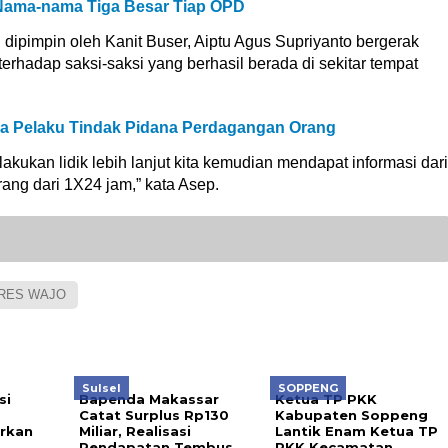
i Nama-nama Tiga Besar Tiap OPD
dipimpin oleh Kanit Buser, Aiptu Agus Supriyanto bergerak
erhadap saksi-saksi yang berhasil berada di sekitar tempat
a Pelaku Tindak Pidana Perdagangan Orang
ukan lidik lebih lanjut kita kemudian mendapat informasi dari
ang dari 1X24 jam,” kata Asep.
RES WAJO
Sulsel
SOPPENG
si
Bapenda Makassar
Ketua TP PKK
Catat Surplus Rp130
Kabupaten Soppeng
rkan
Miliar, Realisasi
Lantik Enam Ketua TP
Pendapatan Tembus
PKK Kecamatan