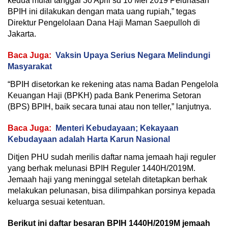
kedua mulai tanggal 30 April sd 10 Mei 2019 Pelunasan
BPIH ini dilakukan dengan mata uang rupiah,” tegas
Direktur Pengelolaan Dana Haji Maman Saepulloh di
Jakarta.
Baca Juga:
Vaksin Upaya Serius Negara Melindungi
Masyarakat
“BPIH disetorkan ke rekening atas nama Badan Pengelola
Keuangan Haji (BPKH) pada Bank Penerima Setoran
(BPS) BPIH, baik secara tunai atau non teller,” lanjutnya.
Baca Juga:
Menteri Kebudayaan; Kekayaan
Kebudayaan adalah Harta Karun Nasional
Ditjen PHU sudah merilis daftar nama jemaah haji reguler
yang berhak melunasi BPIH Reguler 1440H/2019M.
Jemaah haji yang meninggal setelah ditetapkan berhak
melakukan pelunasan, bisa dilimpahkan porsinya kepada
keluarga sesuai ketentuan.
Berikut ini daftar besaran BPIH 1440H/2019M jemaah