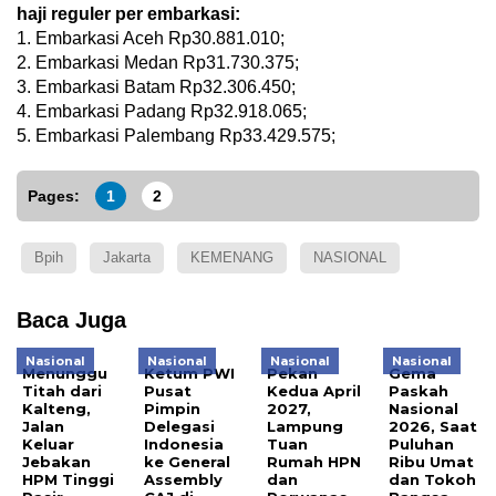
haji reguler per embarkasi:
1. Embarkasi Aceh Rp30.881.010;
2. Embarkasi Medan Rp31.730.375;
3. Embarkasi Batam Rp32.306.450;
4. Embarkasi Padang Rp32.918.065;
5. Embarkasi Palembang Rp33.429.575;
Pages:
1
2
Bpih
Jakarta
KEMENANG
NASIONAL
Baca Juga
Nasional
Nasional
Nasional
Nasional
Menunggu
Ketum PWI
Pekan
Gema
Titah dari
Pusat
Kedua April
Paskah
Kalteng,
Pimpin
2027,
Nasional
Jalan
Delegasi
Lampung
2026, Saat
Keluar
Indonesia
Tuan
Puluhan
Jebakan
ke General
Rumah HPN
Ribu Umat
HPM Tinggi
Assembly
dan
dan Tokoh