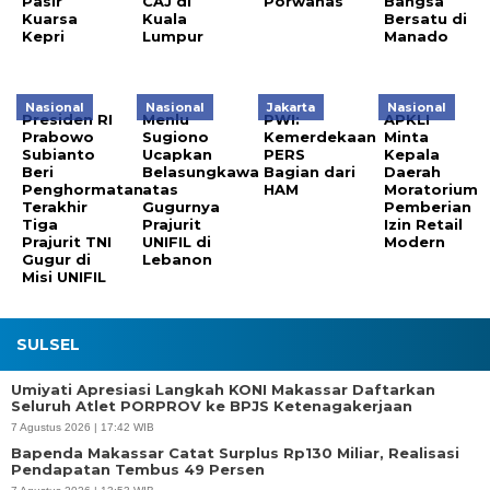
Pasir
CAJ di
Porwanas
Bangsa
Kuarsa
Kuala
Bersatu di
Kepri
Lumpur
Manado
Nasional
Nasional
Jakarta
Nasional
Presiden RI
Menlu
PWI:
APKLI
Prabowo
Sugiono
Kemerdekaan
Minta
Subianto
Ucapkan
PERS
Kepala
Beri
Belasungkawa
Bagian dari
Daerah
Penghormatan
atas
HAM
Moratorium
Terakhir
Gugurnya
Pemberian
Tiga
Prajurit
Izin Retail
Prajurit TNI
UNIFIL di
Modern
Gugur di
Lebanon
Misi UNIFIL
SULSEL
Umiyati Apresiasi Langkah KONI Makassar Daftarkan
Seluruh Atlet PORPROV ke BPJS Ketenagakerjaan
7 Agustus 2026 | 17:42 WIB
Bapenda Makassar Catat Surplus Rp130 Miliar, Realisasi
Pendapatan Tembus 49 Persen