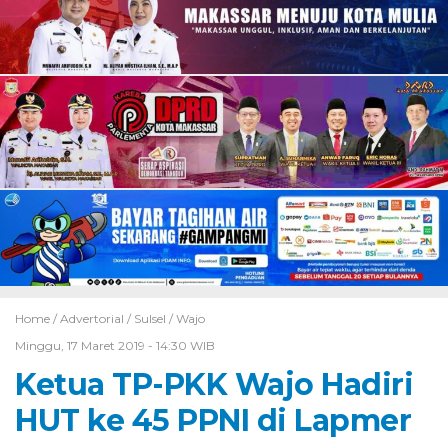
Home /
Advertorial
/
Sulsel
/
Wajo
Minggu, 17 Maret 2019 - 14:30 WIB
Ketua TP-PKK Wajo Hadiri
HUT ke 45 PPNI di Lapmer