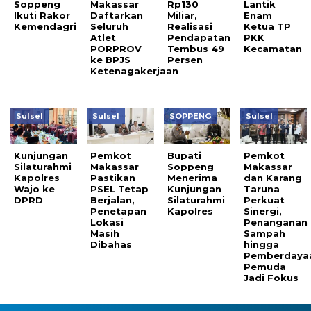
Soppeng
Makassar
Rp130
Lantik
Ikuti Rakor
Daftarkan
Miliar,
Enam
Kemendagri
Seluruh
Realisasi
Ketua TP
Atlet
Pendapatan
PKK
PORPROV
Tembus 49
Kecamatan
ke BPJS
Persen
Ketenagakerjaan
Sulsel
Sulsel
SOPPENG
Sulsel
Kunjungan
Pemkot
Bupati
Pemkot
Silaturahmi
Makassar
Soppeng
Makassar
Kapolres
Pastikan
Menerima
dan Karang
Wajo ke
PSEL Tetap
Kunjungan
Taruna
DPRD
Berjalan,
Silaturahmi
Perkuat
Penetapan
Kapolres
Sinergi,
Lokasi
Penanganan
Masih
Sampah
Dibahas
hingga
Pemberdaya
Pemuda
Jadi Fokus