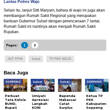
Lantas Polres Wajo
Selain itu, lanjut Sitti Maryam, bahwa di wajo ini juga akan
membangun Rumah Sakit Regional yang merupakan
bantuan Gubernur Sulsel dengan perencanaan 7 lantai.
Rumah Sakit ini nantinya akan menjadi Rumah Sakit
Rujukan.
Pages:
1
2
HUT PPNI
Sulsel
TP-PKK WAJO
Baca Juga
SOPPENG
Sulsel
Sulsel
SOPPENG
Perkuat
Umiyati
Bapenda
Ketua TP
Tata Kelola
Apresiasi
Makassar
PKK
BUMD,
Langkah
Catat
Kabupaten
Bupati
KONI
Surplus
Soppeng