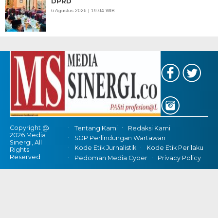
DPRD
6 Agustus 2026 | 19:04 WIB
Copyright @
Tentang Kami
Redaksi Kami
2026 Media
SOP Perlindungan Wartawan
Sinergi, All
Kode Etik Jurnalistik
Kode Etik Perilaku
Rights
Reserved
Pedoman Media Cyber
Privacy Policy