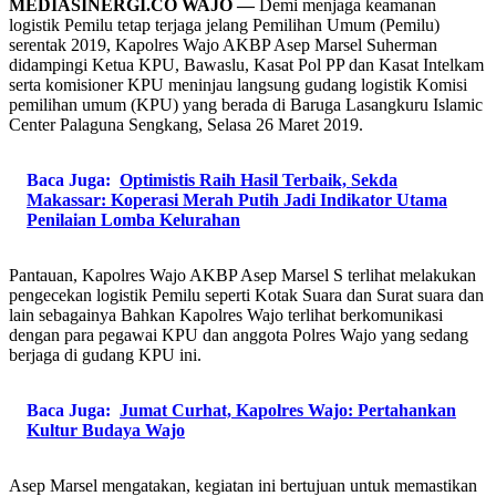
MEDIASINERGI.CO WAJO —
Demi menjaga keamanan
logistik Pemilu tetap terjaga jelang Pemilihan Umum (Pemilu)
serentak 2019, Kapolres Wajo AKBP Asep Marsel Suherman
didampingi Ketua KPU, Bawaslu, Kasat Pol PP dan Kasat Intelkam
serta komisioner KPU meninjau langsung gudang logistik Komisi
pemilihan umum (KPU) yang berada di Baruga Lasangkuru Islamic
Center Palaguna Sengkang, Selasa 26 Maret 2019.
Baca Juga:
Optimistis Raih Hasil Terbaik, Sekda
Makassar: Koperasi Merah Putih Jadi Indikator Utama
Penilaian Lomba Kelurahan
Pantauan, Kapolres Wajo AKBP Asep Marsel S terlihat melakukan
pengecekan logistik Pemilu seperti Kotak Suara dan Surat suara dan
lain sebagainya Bahkan Kapolres Wajo terlihat berkomunikasi
dengan para pegawai KPU dan anggota Polres Wajo yang sedang
berjaga di gudang KPU ini.
Baca Juga:
Jumat Curhat, Kapolres Wajo: Pertahankan
Kultur Budaya Wajo
Asep Marsel mengatakan, kegiatan ini bertujuan untuk memastikan