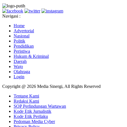
Navigasi :
Home
Advertorial
Nasional
Politik
Pendidikan
Peristiwa
Hukum & Kriminal
Daerah
Wajo
Olahraga
Login
Copyright @ 2026 Media Sinergi, All Rights Reserved
Tentang Kami
Redaksi Kami
SOP Perlindungan Wartawan
Kode Etik Jurnalistik
Kode Etik Perilaku
Pedoman Media Cyber
Privacy Policy