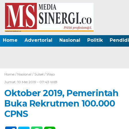
Home
Advertorial
Nasional
Politik
Pendid
Home /
Nasional
/
Sulsel
/
Wajo
Jumat, 10 Mei 2019 - 07:43 WIB
Oktober 2019, Pemerintah
Buka Rekrutmen 100.000
CPNS