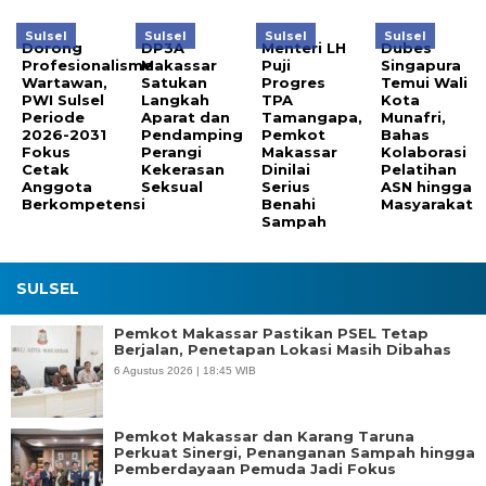
Sulsel
Sulsel
Sulsel
Sulsel
Dorong
DP3A
Menteri LH
Dubes
Profesionalisme
Makassar
Puji
Singapura
Wartawan,
Satukan
Progres
Temui Wali
PWI Sulsel
Langkah
TPA
Kota
Periode
Aparat dan
Tamangapa,
Munafri,
2026-2031
Pendamping
Pemkot
Bahas
Fokus
Perangi
Makassar
Kolaborasi
Cetak
Kekerasan
Dinilai
Pelatihan
Anggota
Seksual
Serius
ASN hingga
Berkompetensi
Benahi
Masyarakat
Sampah
SULSEL
Pemkot Makassar Pastikan PSEL Tetap
Berjalan, Penetapan Lokasi Masih Dibahas
6 Agustus 2026 | 18:45 WIB
Pemkot Makassar dan Karang Taruna
Perkuat Sinergi, Penanganan Sampah hingga
Pemberdayaan Pemuda Jadi Fokus