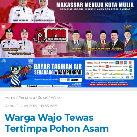
Home /
Peristiwa
/
Sulsel
/
Wajo
Rabu, 12 Juni 2019 - 19:53 WIB
Warga Wajo Tewas
Tertimpa Pohon Asam