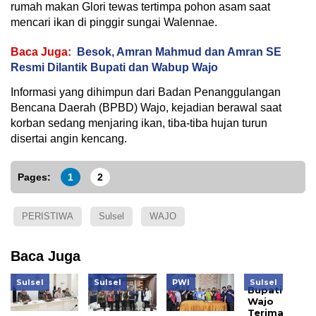
rumah makan Glori tewas tertimpa pohon asam saat
mencari ikan di pinggir sungai Walennae.
Baca Juga:
Besok, Amran Mahmud dan Amran SE
Resmi Dilantik Bupati dan Wabup Wajo
Informasi yang dihimpun dari Badan Penanggulangan
Bencana Daerah (BPBD) Wajo, kejadian berawal saat
korban sedang menjaring ikan, tiba-tiba hujan turun
disertai angin kencang.
Pages:
1
2
PERISTIWA
Sulsel
WAJO
Baca Juga
Sulsel
Sulsel
PWI
Sulsel
Bupati
Wajo
Terima