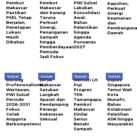
Pemkot
Pemkot
PWI Sulsel
Kapolres,
Makassar
Makassar
Lakukan
Perkuat
Pastikan
dan Karang
Konsolidasi
Sinergi
PSEL Tetap
Taruna
Awal:
Keamanan
Berjalan,
Perkuat
Bahas
dan
Penetapan
Sinergi,
Pelantikan
Pembangun
Lokasi
Penanganan
hingga
Daerah
Masih
Sampah
Agenda
Dibahas
hingga
Porwanas
Pemberdayaan
2027
Pemuda
Jadi Fokus
Sulsel
Sulsel
Sulsel
Sulsel
Dorong
DP3A
Menteri LH
Dubes
Profesionalisme
Makassar
Puji
Singapura
Wartawan,
Satukan
Progres
Temui Wali
PWI Sulsel
Langkah
TPA
Kota
Periode
Aparat dan
Tamangapa,
Munafri,
2026-2031
Pendamping
Pemkot
Bahas
Fokus
Perangi
Makassar
Kolaborasi
Cetak
Kekerasan
Dinilai
Pelatihan
Anggota
Seksual
Serius
ASN hingga
Berkompetensi
Benahi
Masyarakat
Sampah