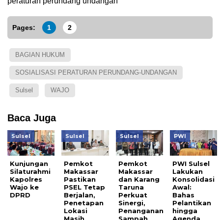
peraturan perundang undangan
Pages:
1
2
BAGIAN HUKUM
SOSIALISASI PERATURAN PERUNDANG-UNDANGAN
Sulsel
WAJO
Baca Juga
Sulsel
Sulsel
Sulsel
PWI
Kunjungan
Pemkot
Pemkot
PWI Sulsel
Silaturahmi
Makassar
Makassar
Lakukan
Kapolres
Pastikan
dan Karang
Konsolidasi
Wajo ke
PSEL Tetap
Taruna
Awal:
DPRD
Berjalan,
Perkuat
Bahas
Penetapan
Sinergi,
Pelantikan
Lokasi
Penanganan
hingga
Masih
Sampah
Agenda