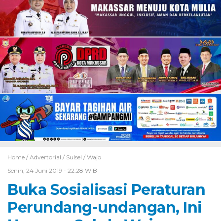
Home /
Advertorial
/
Sulsel
/
Wajo
Senin, 24 Juni 2019 - 22:28 WIB
Buka Sosialisasi Peraturan
Perundang-undangan, Ini