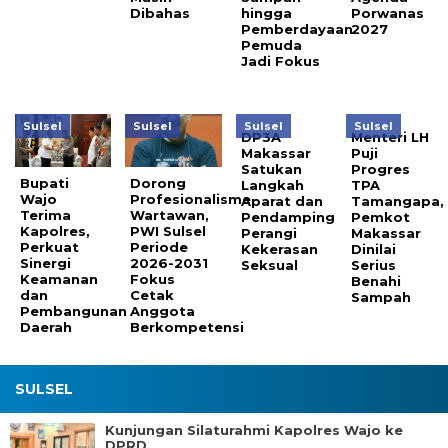
Dibahas
hingga
Porwanas
Pemberdayaan
2027
Pemuda
Jadi Fokus
Sulsel
Sulsel
Sulsel
Sulsel
DP3A
Menteri LH
Makassar
Puji
Satukan
Progres
Bupati
Dorong
Langkah
TPA
Wajo
Profesionalisme
Aparat dan
Tamangapa,
Terima
Wartawan,
Pendamping
Pemkot
Kapolres,
PWI Sulsel
Perangi
Makassar
Perkuat
Periode
Kekerasan
Dinilai
Sinergi
2026-2031
Seksual
Serius
Keamanan
Fokus
Benahi
dan
Cetak
Sampah
Pembangunan
Anggota
Daerah
Berkompetensi
SULSEL
Kunjungan Silaturahmi Kapolres Wajo ke
DPRD