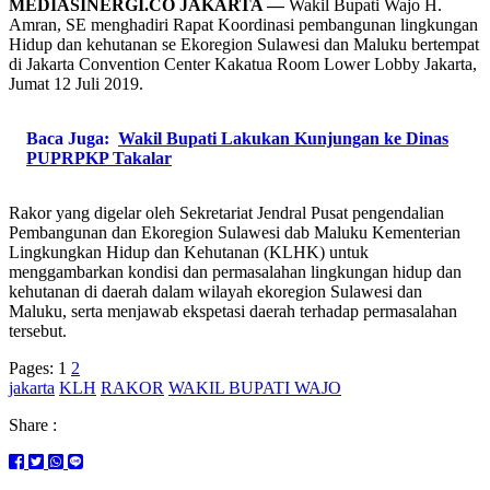
MEDIASINERGI.CO JAKARTA —
Wakil Bupati Wajo H.
Amran, SE menghadiri Rapat Koordinasi pembangunan lingkungan
Hidup dan kehutanan se Ekoregion Sulawesi dan Maluku bertempat
di Jakarta Convention Center Kakatua Room Lower Lobby Jakarta,
Jumat 12 Juli 2019.
Baca Juga:
Wakil Bupati Lakukan Kunjungan ke Dinas
PUPRPKP Takalar
Rakor yang digelar oleh Sekretariat Jendral Pusat pengendalian
Pembangunan dan Ekoregion Sulawesi dab Maluku Kementerian
Lingkungkan Hidup dan Kehutanan (KLHK) untuk
menggambarkan kondisi dan permasalahan lingkungan hidup dan
kehutanan di daerah dalam wilayah ekoregion Sulawesi dan
Maluku, serta menjawab ekspetasi daerah terhadap permasalahan
tersebut.
Pages:
1
2
jakarta
KLH
RAKOR
WAKIL BUPATI WAJO
Share :