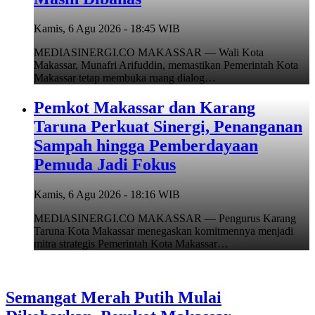
Kamis, 6 Agu 2026 - 18:45 WIB
MEDIASINERGI.CO MAKASSAR — Wali Kota
Makassar, Munafri Arifuddin, memastikan Pemerintah Kota
Makassar tetap membuka ruang dialog…
Pemkot Makassar dan Karang
Taruna Perkuat Sinergi, Penanganan
Sampah hingga Pemberdayaan
Pemuda Jadi Fokus
Kamis, 6 Agu 2026 - 18:16 WIB
MEDIASINERGI.CO MAKASSAR — Pengurus Karang
Taruna Kota Makassar menegaskan komitmennya menjadi
mitra strategis Pemerintah Kota Makassar…
Semangat Merah Putih Mulai