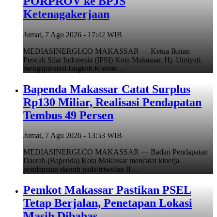
PORPROV ke BPJS
Ketenagakerjaan
Jumat, 7 Agu 2026 - 17:42 WIB
MEDIASINERGI.CO MAKASSAR — Ketua Ikatan
Pencak Silat Indonesia (IPSI) Kota Makassar, Hj. Umiyati,
mengapresiasi langkah Komite…
Bapenda Makassar Catat Surplus
Rp130 Miliar, Realisasi Pendapatan
Tembus 49 Persen
Jumat, 7 Agu 2026 - 13:53 WIB
MEDIASINERGI.CO MAKASSAR — Badan Pendapatan
Daerah (Bapenda) Kota Makassar mencatat kinerja
pendapatan daerah pada triwulan II…
Pemkot Makassar Pastikan PSEL
Tetap Berjalan, Penetapan Lokasi
Masih Dibahas