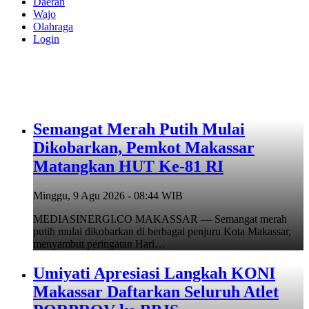
Daerah
Wajo
Olahraga
Login
Semangat Merah Putih Mulai
Dikobarkan, Pemkot Makassar
Matangkan HUT Ke-81 RI
Minggu, 9 Agu 2026 - 08:44 WIB
MEDIASINERGI.CO MAKASSAR — Semangat merah
putih mulai dikobarkan di berbagai penjuru Kota Makassar,
menyambut peringatan Hari…
Umiyati Apresiasi Langkah KONI
Makassar Daftarkan Seluruh Atlet