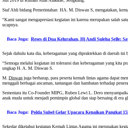
Juli 2019 di Rumah Adat Atakkae, Sengkang.
Staf Ahli bidang Pemerintahan HA. M. Diswan S, mengatakan, kemah
“Kami sangat mengapresiasi kegiatan ini karena merupakan salah s
ucapnya.
Baca Juga:
Reses di Dua Kelurahan, Hj Andi Suleha Selle: 
Sejak dahulu kata dia, keberagaman yang dipraktekkan di daerah ini b
“Semoga melalui kegiatan ini toleransi dan keberagaman yang kita p
ungkap H. A. M. Diswan S.
M.
Diswan
juga berharap, para peserta kemah lintas agama dapat 
menggali berbagai ancaman, tantangan dan hambatan terhadap penera
Sementara itu Co-Founder MIPG, Ruben Lewi L. Dero menyampaikan,
anak muda untuk menjadi pemimpin global dan siap bersaing di era gl
Baca Juga:
Polda Sulsel Gelar Upacara Kenaikan Pangkat 1
Sekedar diketahui kegiatan Kemah Lintas Agama ini merupakan kegiat