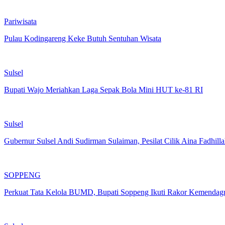
Pariwisata
Pulau Kodingareng Keke Butuh Sentuhan Wisata
Sulsel
Bupati Wajo Meriahkan Laga Sepak Bola Mini HUT ke-81 RI
Sulsel
Gubernur Sulsel Andi Sudirman Sulaiman, Pesilat Cilik Aina Fadhill
SOPPENG
Perkuat Tata Kelola BUMD, Bupati Soppeng Ikuti Rakor Kemendagr