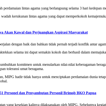
 perdamaian lintas agama yang berlangsung selama 3 hari kedepan me
atu wadah kerukunan lintas agama yang dapat memperkokoh kemajemuk
Saya Akan Kawal dan Perjuangkan Aspirasi Masyarakat
erjalan dengan baik dan bahkan tidak pernah terjadi konflik antar agam
raktekkan selama ini dapat semakin kokoh dan berhasil dalam memajuk
menumbuhkan komitmen untuk menularkan nilai-nilai keberagaman bera
pan toleransi umat beragama.
 MIPG hadir tidak hanya untuk menciptakan perdamaian dunia tetap
obal.
551 Personel dan Penyambutan Personil Brimob BKO Papua
an yang kesekian kalinya dilaksanakan oleh MIPG. Sebelumya kegiatan s