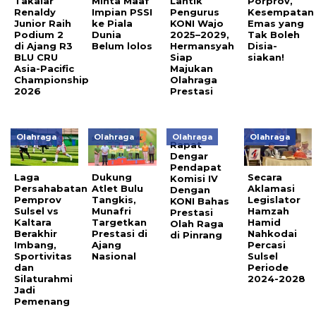
Takalar
Minta Maaf
Lantik
Porprov,
Renaldy
Impian PSSI
Pengurus
Kesempatan
Junior Raih
ke Piala
KONI Wajo
Emas yang
Podium 2
Dunia
2025–2029,
Tak Boleh
di Ajang R3
Belum lolos
Hermansyah
Disia-
BLU CRU
Siap
siakan!
Asia-Pacific
Majukan
Championship
Olahraga
2026
Prestasi
Olahraga
Olahraga
Olahraga
Olahraga
Rapat
Dengar
Pendapat
Laga
Dukung
Secara
Komisi IV
Persahabatan
Atlet Bulu
Aklamasi
Dengan
Pemprov
Tangkis,
Legislator
KONI Bahas
Sulsel vs
Munafri
Hamzah
Prestasi
Kaltara
Targetkan
Hamid
Olah Raga
Berakhir
Prestasi di
Nahkodai
di Pinrang
Imbang,
Ajang
Percasi
Sportivitas
Nasional
Sulsel
dan
Periode
Silaturahmi
2024-2028
Jadi
Pemenang