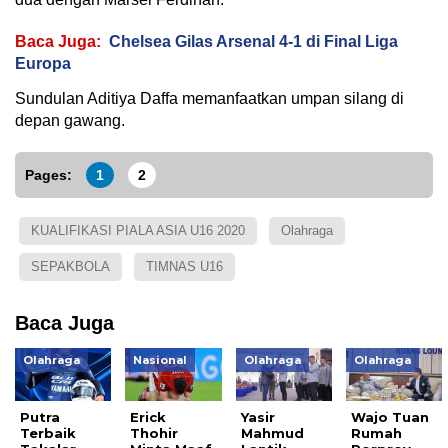
Baca Juga:
Chelsea Gilas Arsenal 4-1 di Final Liga
Europa
Sundulan Aditiya Daffa memanfaatkan umpan silang di
depan gawang.
Pages:
1
2
KUALIFIKASI PIALA ASIA U16 2020
Olahraga
SEPAKBOLA
TIMNAS U16
Baca Juga
Olahraga
Nasional
Olahraga
Olahraga
Putra
Erick
Yasir
Wajo Tuan
Terbaik
Thohir
Mahmud
Rumah