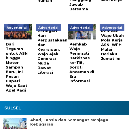
Rumah
Jawab
Bersama
Advertorial
Advertorial
Advertorial
Advertorial
Peringati
Pemkab
Hari
Wajo Ubah
Perpustakaan
Pola Kerja
Dari
Pemkab
dan
ASN, WFH
Teguran
Wajo
Kearsipan,
Mulai
untuk ASN
Peringati
Wajo Ajak
Berlaku
hingga
Harkitnas
Generasi
Jumat Ini
Motor
ke-118,
Muda
Sampah
Soroti
Rawat
Baru, Ini
Ancaman di
Literasi
Pesan
Era
Bupati
Informasi
Wajo Saat
Apel Pagi
SULSEL
Ahad, Lansia dan Semangat Menjaga
Kebugaran