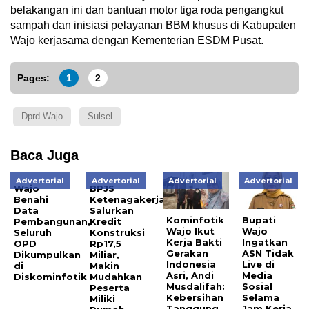
belakangan ini dan bantuan motor tiga roda pengangkut
sampah dan inisiasi pelayanan BBM khusus di Kabupaten
Wajo kerjasama dengan Kementerian ESDM Pusat.
Pages:
1
2
Dprd Wajo
Sulsel
Baca Juga
Advertorial
Advertorial
Advertorial
Advertorial
Wajo
BPJS
Benahi
Ketenagakerjaan
Data
Salurkan
Kominfotik
Bupati
Pembangunan,
Kredit
Wajo Ikut
Wajo
Seluruh
Konstruksi
Kerja Bakti
Ingatkan
OPD
Rp17,5
Gerakan
ASN Tidak
Dikumpulkan
Miliar,
Indonesia
Live di
di
Makin
Asri, Andi
Media
Diskominfotik
Mudahkan
Musdalifah:
Sosial
Peserta
Kebersihan
Selama
Miliki
Tanggung
Jam Kerja