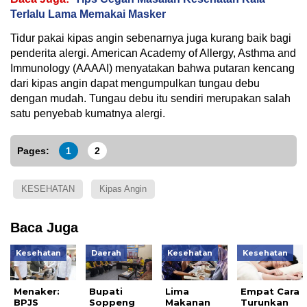
Terlalu Lama Memakai Masker
Tidur pakai kipas angin sebenarnya juga kurang baik bagi
penderita alergi. American Academy of Allergy, Asthma and
Immunology (AAAAI) menyatakan bahwa putaran kencang
dari kipas angin dapat mengumpulkan tungau debu
dengan mudah. Tungau debu itu sendiri merupakan salah
satu penyebab kumatnya alergi.
Pages:
1
2
KESEHATAN
Kipas Angin
Baca Juga
Kesehatan
Daerah
Kesehatan
Kesehatan
Menaker:
Bupati
Lima
Empat Cara
BPJS
Soppeng
Makanan
Turunkan