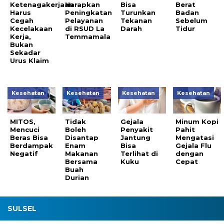
Ketenagakerjaan
Harapkan
Bisa
Berat
Harus
Peningkatan
Turunkan
Badan
Cegah
Pelayanan
Tekanan
Sebelum
Kecelakaan
di RSUD La
Darah
Tidur
Kerja,
Temmamala
Bukan
Sekadar
Urus Klaim
Kesehatan
Kesehatan
Kesehatan
Kesehatan
MITOS,
Tidak
Gejala
Minum Kopi
Mencuci
Boleh
Penyakit
Pahit
Beras Bisa
Disantap
Jantung
Mengatasi
Berdampak
Enam
Bisa
Gejala Flu
Negatif
Makanan
Terlihat di
dengan
Bersama
Kuku
Cepat
Buah
Durian
SULSEL