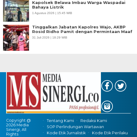
Kapolsek Belawa Imbau Warga Waspadai
Bahaya Listrik
1 Agustus 2026 | 15:45 WIB
Tinggalkan Jabatan Kapolres Wajo, AKBP
Rosid Ridho Pamit dengan Permintaan Maaf
31 Juli 2026 | 18:29 WIB
Copyright @
Tentang Kami
Redaksi Kami
2026 Media
SOP Perlindungan Wartawan
Sinergi, All
Kode Etik Jurnalistik
Kode Etik Perilaku
Rights