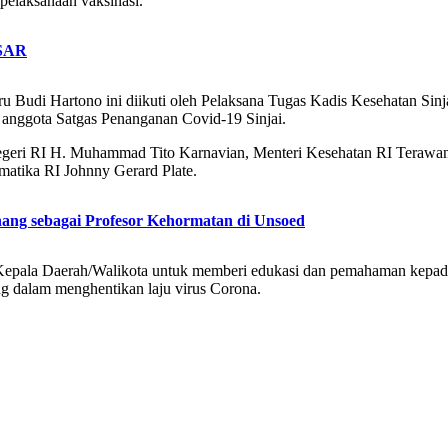
pelaksanaan vaksinasi.
SAR
u Budi Hartono ini diikuti oleh Pelaksana Tugas Kadis Kesehatan Sinj
 anggota Satgas Penanganan Covid-19 Sinjai.
 Negeri RI H. Muhammad Tito Karnavian, Menteri Kesehatan RI Terawa
atika RI Johnny Gerard Plate.
nang sebagai Profesor Kehormatan di Unsoed
 Kepala Daerah/Walikota untuk memberi edukasi dan pemahaman kepad
ing dalam menghentikan laju virus Corona.