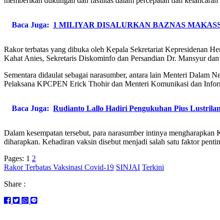
memberikan dukungan dan fasilitas dalam percepatan dan kelancaran 
Baca Juga:
1 MILIYAR DISALURKAN BAZNAS MAKAS
Rakor terbatas yang dibuka oleh Kepala Sekretariat Kepresidenan Her
Kahat Anies, Sekretaris Diskominfo dan Persandian Dr. Mansyur dan
Sementara didaulat sebagai narasumber, antara lain Menteri Dalam
Pelaksana KPCPEN Erick Thohir dan Menteri Komunikasi dan Inform
Baca Juga:
Rudianto Lallo Hadiri Pengukuhan Pius Lustrila
Dalam kesempatan tersebut, para narasumber intinya mengharapkan
diharapkan. Kehadiran vaksin disebut menjadi salah satu faktor pent
Pages:
1
2
Rakor Terbatas Vaksinasi Covid-19
SINJAI
Terkini
Share :