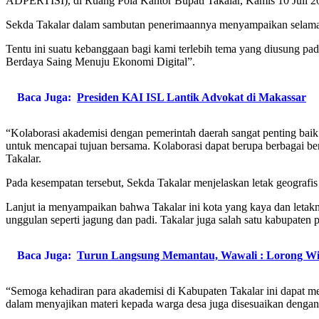
ADPERTISI), di Ruang Pola Kantor Bupati Takalar, Kamis 10 Juli 2
Sekda Takalar dalam sambutan penerimaannya menyampaikan selamat
Tentu ini suatu kebanggaan bagi kami terlebih tema yang diusung pada
Berdaya Saing Menuju Ekonomi Digital”.
Baca Juga:
Presiden KAI ISL Lantik Advokat di Makassar
“Kolaborasi akademisi dengan pemerintah daerah sangat penting baik
untuk mencapai tujuan bersama. Kolaborasi dapat berupa berbagai b
Takalar.
Pada kesempatan tersebut, Sekda Takalar menjelaskan letak geografis
Lanjut ia menyampaikan bahwa Takalar ini kota yang kaya dan letakny
unggulan seperti jagung dan padi. Takalar juga salah satu kabupaten
Baca Juga:
Turun Langsung Memantau, Wawali : Lorong Wi
“Semoga kehadiran para akademisi di Kabupaten Takalar ini dapat m
dalam menyajikan materi kepada warga desa juga disesuaikan dengan v