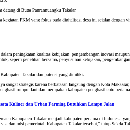
025.
 datang di Butta Panrannuangku Takalar.
 kegiatan PKM yang fokus pada digitalisasi desa ini sejalan dengan vi
 dalam peningkatan kualitas kebijakan, pengembangan inovasi maupun 
entuk, seperti penelitian bersama, penyusunan kebijakan, pengembanga
 Kabupaten Takalar dan potensi yang dimiliki.
a sangat strategis karena berbatasan langsung dengan Kota Makassar, be
 penghasil rumput laut dan merupakan kabupaten penghasil coto pertama
sata Kuliner dan Urban Farming Butuhkan Lampu Jalan
emacu Kabupaten Takalar menjadi kabupaten pertama di Indonesia yang
isi dan misi pemerintah Kabupaten Takalar tersebut,” tutup Sekda Tak