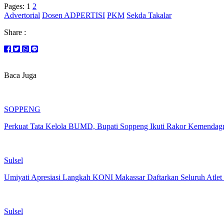
Pages:
1
2
Advertorial
Dosen ADPERTISI
PKM
Sekda Takalar
Share :
Baca Juga
SOPPENG
Perkuat Tata Kelola BUMD, Bupati Soppeng Ikuti Rakor Kemendagr
Sulsel
Umiyati Apresiasi Langkah KONI Makassar Daftarkan Seluruh Atl
Sulsel