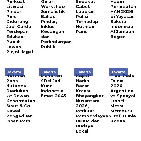
Perkuat
Gelar
Sepakat
Hadiri
Literasi
Workshop
Cabut
Peringatan
Pindar,
Jurnalistik
Laporan
HAN 2026
Pers
Bahas
Polisi
di Yayasan
Didorong
Pindar,
Terhadap
Sakura
Jadi Garda
Inklusi
Hotman
Indonesia
Terdepan
Keuangan,
Paris
Al Jamaan
Edukasi
dan
Bogor
Publik
Perlindungan
Lawan
Publik
Pinjol Ilegal
Jakarta
Jakarta
Jakarta
Jakarta
Hotman
Menaker:
Kapolri
Final Piala
Paris
SDM Jadi
Hadiri
Dunia
Hutapea
Kunci
Bazar
2026,
Diadukan
Indonesia
Kreasi
Argentina
ke Dewan
Emas 2045
Bhayangkari
vs Spanyol,
Kehormatan,
Nusantara
Lionel
Sirait & Co
2026,
Messi
Kawal
Perkuat
Memburu
Pengaduan
Pemberdayaan
Trofi Dunia
Insan Pers
UMKM dan
Kedua
Budaya
Lokal