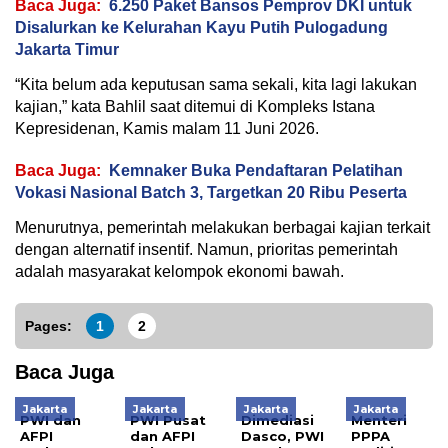
Baca Juga:
6.250 Paket Bansos Pemprov DKI untuk
Disalurkan ke Kelurahan Kayu Putih Pulogadung
Jakarta Timur
“Kita belum ada keputusan sama sekali, kita lagi lakukan
kajian,” kata Bahlil saat ditemui di Kompleks Istana
Kepresidenan, Kamis malam 11 Juni 2026.
Baca Juga:
Kemnaker Buka Pendaftaran Pelatihan
Vokasi Nasional Batch 3, Targetkan 20 Ribu Peserta
Menurutnya, pemerintah melakukan berbagai kajian terkait
dengan alternatif insentif. Namun, prioritas pemerintah
adalah masyarakat kelompok ekonomi bawah.
Pages:
1
2
Baca Juga
Jakarta
Jakarta
Jakarta
Jakarta
PWI dan
PWI Pusat
Dimediasi
Menteri
AFPI
dan AFPI
Dasco, PWI
PPPA