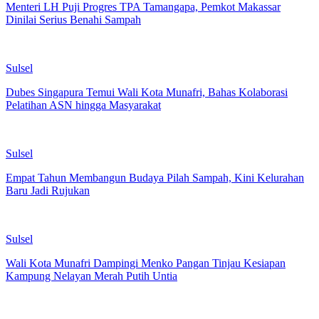
Menteri LH Puji Progres TPA Tamangapa, Pemkot Makassar
Dinilai Serius Benahi Sampah
Sulsel
Dubes Singapura Temui Wali Kota Munafri, Bahas Kolaborasi
Pelatihan ASN hingga Masyarakat
Sulsel
Empat Tahun Membangun Budaya Pilah Sampah, Kini Kelurahan
Baru Jadi Rujukan
Sulsel
Wali Kota Munafri Dampingi Menko Pangan Tinjau Kesiapan
Kampung Nelayan Merah Putih Untia