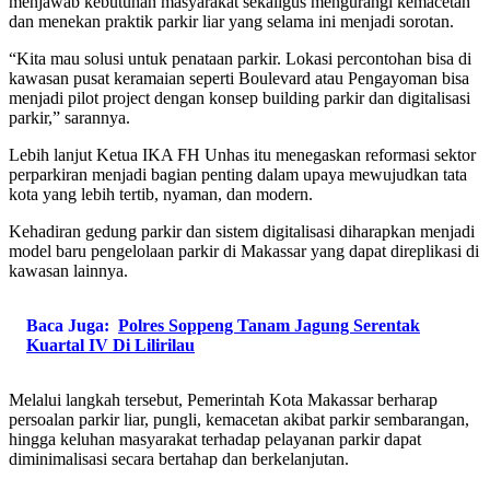
menjawab kebutuhan masyarakat sekaligus mengurangi kemacetan
dan menekan praktik parkir liar yang selama ini menjadi sorotan.
“Kita mau solusi untuk penataan parkir. Lokasi percontohan bisa di
kawasan pusat keramaian seperti Boulevard atau Pengayoman bisa
menjadi pilot project dengan konsep building parkir dan digitalisasi
parkir,” sarannya.
Lebih lanjut Ketua IKA FH Unhas itu menegaskan reformasi sektor
perparkiran menjadi bagian penting dalam upaya mewujudkan tata
kota yang lebih tertib, nyaman, dan modern.
Kehadiran gedung parkir dan sistem digitalisasi diharapkan menjadi
model baru pengelolaan parkir di Makassar yang dapat direplikasi di
kawasan lainnya.
Baca Juga:
Polres Soppeng Tanam Jagung Serentak
Kuartal IV Di Lilirilau
Melalui langkah tersebut, Pemerintah Kota Makassar berharap
persoalan parkir liar, pungli, kemacetan akibat parkir sembarangan,
hingga keluhan masyarakat terhadap pelayanan parkir dapat
diminimalisasi secara bertahap dan berkelanjutan.