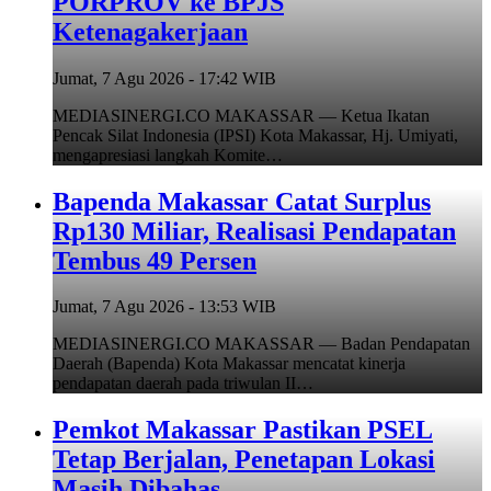
PORPROV ke BPJS
Ketenagakerjaan
Jumat, 7 Agu 2026 - 17:42 WIB
MEDIASINERGI.CO MAKASSAR — Ketua Ikatan
Pencak Silat Indonesia (IPSI) Kota Makassar, Hj. Umiyati,
mengapresiasi langkah Komite…
Bapenda Makassar Catat Surplus
Rp130 Miliar, Realisasi Pendapatan
Tembus 49 Persen
Jumat, 7 Agu 2026 - 13:53 WIB
MEDIASINERGI.CO MAKASSAR — Badan Pendapatan
Daerah (Bapenda) Kota Makassar mencatat kinerja
pendapatan daerah pada triwulan II…
Pemkot Makassar Pastikan PSEL
Tetap Berjalan, Penetapan Lokasi
Masih Dibahas