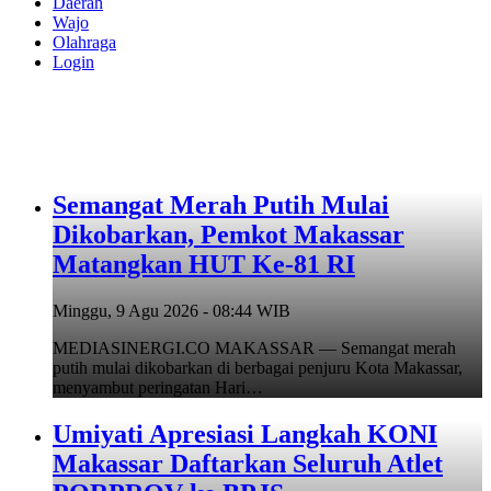
Daerah
Wajo
Olahraga
Login
Semangat Merah Putih Mulai
Dikobarkan, Pemkot Makassar
Matangkan HUT Ke-81 RI
Minggu, 9 Agu 2026 - 08:44 WIB
MEDIASINERGI.CO MAKASSAR — Semangat merah
putih mulai dikobarkan di berbagai penjuru Kota Makassar,
menyambut peringatan Hari…
Umiyati Apresiasi Langkah KONI
Makassar Daftarkan Seluruh Atlet