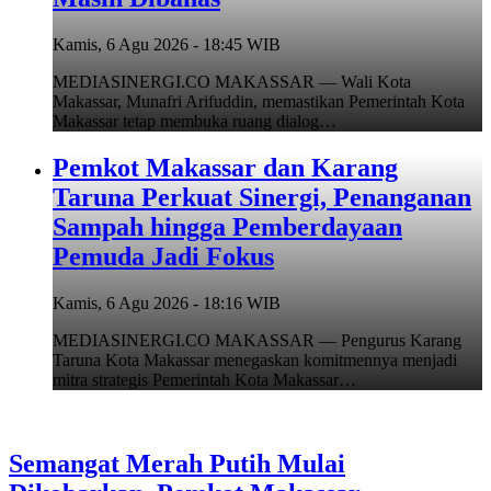
Kamis, 6 Agu 2026 - 18:45 WIB
MEDIASINERGI.CO MAKASSAR — Wali Kota
Makassar, Munafri Arifuddin, memastikan Pemerintah Kota
Makassar tetap membuka ruang dialog…
Pemkot Makassar dan Karang
Taruna Perkuat Sinergi, Penanganan
Sampah hingga Pemberdayaan
Pemuda Jadi Fokus
Kamis, 6 Agu 2026 - 18:16 WIB
MEDIASINERGI.CO MAKASSAR — Pengurus Karang
Taruna Kota Makassar menegaskan komitmennya menjadi
mitra strategis Pemerintah Kota Makassar…
Semangat Merah Putih Mulai