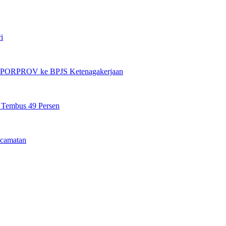
i
et PORPROV ke BPJS Ketenagakerjaan
n Tembus 49 Persen
camatan