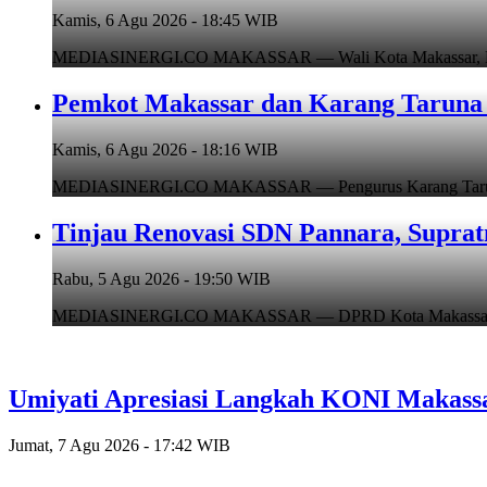
Kamis, 6 Agu 2026 - 18:45 WIB
MEDIASINERGI.CO MAKASSAR — Wali Kota Makassar, Munafr
Pemkot Makassar dan Karang Taruna 
Kamis, 6 Agu 2026 - 18:16 WIB
MEDIASINERGI.CO MAKASSAR — Pengurus Karang Taruna Ko
Tinjau Renovasi SDN Pannara, Suprat
Rabu, 5 Agu 2026 - 19:50 WIB
MEDIASINERGI.CO MAKASSAR — DPRD Kota Makassar, Supr
Umiyati Apresiasi Langkah KONI Makass
Jumat, 7 Agu 2026 - 17:42 WIB