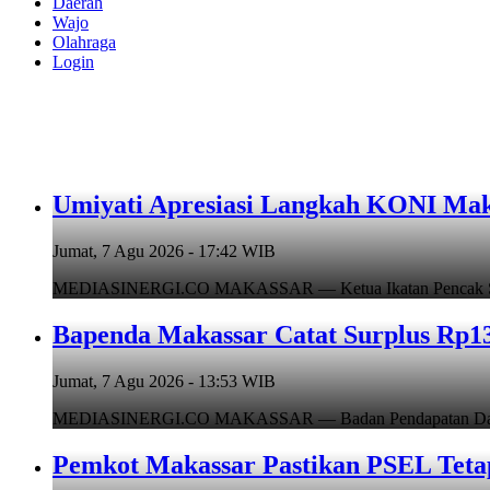
Daerah
Wajo
Olahraga
Login
Umiyati Apresiasi Langkah KONI Mak
Jumat, 7 Agu 2026 - 17:42 WIB
MEDIASINERGI.CO MAKASSAR — Ketua Ikatan Pencak Silat I
Bapenda Makassar Catat Surplus Rp130
Jumat, 7 Agu 2026 - 13:53 WIB
MEDIASINERGI.CO MAKASSAR — Badan Pendapatan Daerah (B
Pemkot Makassar Pastikan PSEL Tetap