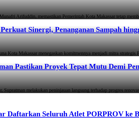
i Arifuddin, memastikan Pemerintah Kota Makassar tetap memb
Perkuat Sinergi, Penanganan Sampah hin
ta Makassar menegaskan komitmennya menjadi mitra strategis P
man Pastikan Proyek Tepat Mutu Demi Pend
atman melakukan peninjauan langsung terhadap progres renov
ar Daftarkan Seluruh Atlet PORPROV ke 