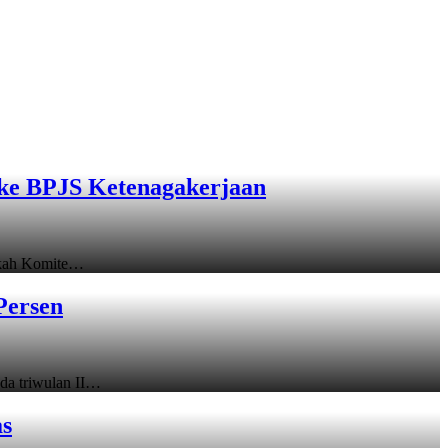
ke BPJS Ketenagakerjaan
gkah Komite…
Persen
a triwulan II…
as