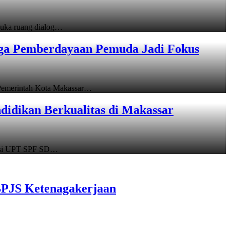
uka ruang dialog…
gga Pemberdayaan Pemuda Jadi Fokus
emerintah Kota Makassar…
idikan Berkualitas di Makassar
asi UPT SPF SD…
BPJS Ketenagakerjaan