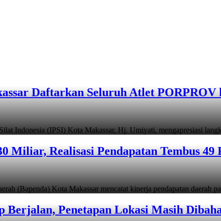
assar Daftarkan Seluruh Atlet PORPROV 
ndonesia (IPSI) Kota Makassar, Hj. Umiyati, mengapresiasi lan
 Miliar, Realisasi Pendapatan Tembus 49 
apenda) Kota Makassar mencatat kinerja pendapatan daerah pad
 Berjalan, Penetapan Lokasi Masih Dibah