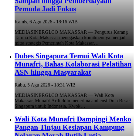
Sampah hingga Pemberdayaan
Pemuda Jadi Fokus
Kamis, 6 Agu 2026 - 18:16 WIB
MEDIASINERGI.CO MAKASSAR — Pengurus Karang
Taruna Kota Makassar menegaskan komitmennya menjadi
mitra strategis Pemerintah Kota Makassar…
Dubes Singapura Temui Wali Kota
Munafri, Bahas Kolaborasi Pelatihan
ASN hingga Masyarakat
Rabu, 5 Agu 2026 - 18:31 WIB
MEDIASINERGI.CO MAKASSAR — Wali Kota
Makassar, Munafri Arifuddin menerima audiensi Duta Besar
Singapura untuk Indonesia, Kwok…
Wali Kota Munafri Dampingi Menko
Pangan Tinjau Kesiapan Kampung
Nelayan Merah Putih Untia