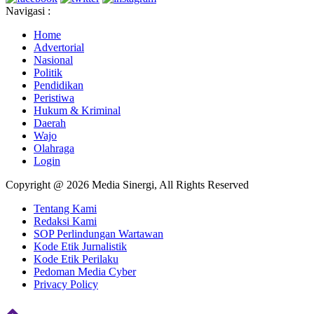
Navigasi :
Home
Advertorial
Nasional
Politik
Pendidikan
Peristiwa
Hukum & Kriminal
Daerah
Wajo
Olahraga
Login
Copyright @ 2026 Media Sinergi, All Rights Reserved
Tentang Kami
Redaksi Kami
SOP Perlindungan Wartawan
Kode Etik Jurnalistik
Kode Etik Perilaku
Pedoman Media Cyber
Privacy Policy