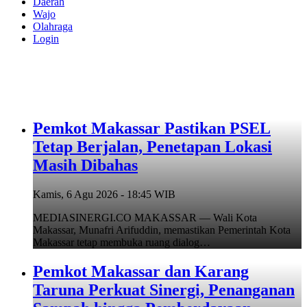
Daerah
Wajo
Olahraga
Login
Pemkot Makassar Pastikan PSEL
Tetap Berjalan, Penetapan Lokasi
Masih Dibahas
Kamis, 6 Agu 2026 - 18:45 WIB
MEDIASINERGI.CO MAKASSAR — Wali Kota
Makassar, Munafri Arifuddin, memastikan Pemerintah Kota
Makassar tetap membuka ruang dialog…
Pemkot Makassar dan Karang
Taruna Perkuat Sinergi, Penanganan