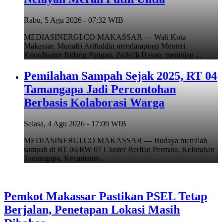
Rabu, 5 Agu 2026 - 07:32 WIB
MEDIASINERGI.CO MAKASSAR — Wali Kota
Makassar, Munafri Arifuddin mendampingi Menteri
Koordinator Bidang Pangan, Zulkifli Hasan, meninjau…
Pemilahan Sampah Sejak 2025, RT 04
Tamangapa Jadi Percontohan
Berbasis Kolaborasi Warga
Selasa, 4 Agu 2026 - 17:09 WIB
MEDIASINERGI.CO MAKASSAR — Budaya memilah
sampah di RT 04/RW 07 Cluster Berlian Permata, Kelurahan
Tamangapa, Kecamatan…
Pemkot Makassar Pastikan PSEL Tetap
Berjalan, Penetapan Lokasi Masih