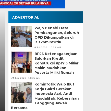
ADVERTORIAL
Wajo Benahi Data
Pembangunan, Seluruh
OPD Dikumpulkan di
Diskominfotik
Tinjau Renovasi SDN
6 Juli 2026 | 15:23 WIB
BPJS Ketenagakerjaan
Supratman Pastikan 
Salurkan Kredit
Konstruksi Rp17,5 Miliar,
Mutu Demi Pendidika
Makin Mudahkan
Peserta Miliki Rumah
Makassar
29 Juni 2026 | 14:05 WIB
Kominfotik Wajo Ikut
Rabu, 5 Agu 2026 - 19:50 WIB
Kerja Bakti Gerakan
Indonesia Asri, Andi
MEDIASINERGI.CO MAKASSAR — DPRD Kota Makass
Musdalifah: Kebersihan
langsung terhadap progres renovasi UPT SPF SD…
Tanggung Jawab
Bersama