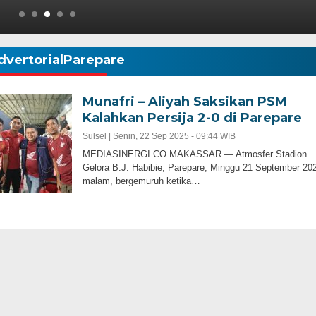
dvertorialParepare
Munafri – Aliyah Saksikan PSM
Kalahkan Persija 2-0 di Parepare
Sulsel |
Senin, 22 Sep 2025 - 09:44 WIB
MEDIASINERGI.CO MAKASSAR — Atmosfer Stadion
Gelora B.J. Habibie, Parepare, Minggu 21 September 20
malam, bergemuruh ketika…