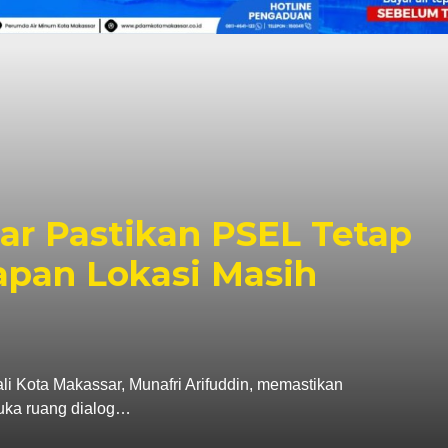
r dan Karang Taruna
i, Penanganan Sampah
dayaan Pemuda Jadi
rus Karang Taruna Kota Makassar menegaskan
Pemerintah Kota Makassar…