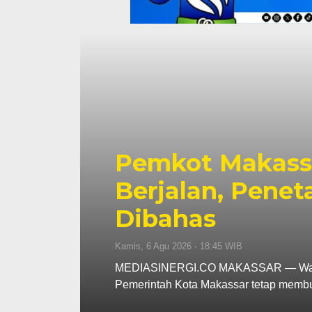
Pemkot Makassa
tap
Perkuat Sinerg
hingga Pember
Fokus
Kamis, 6 Agu 2026 - 18:16 WIB
MEDIASINERGI.CO MAKASSAR — Pengu
komitmennya menjadi mitra strategis 