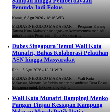
Sampah hingga Pemberdayaan
Pemuda Jadi Fokus
Kamis, 6 Agu 2026 - 18:16 WIB
MEDIASINERGI.CO MAKASSAR — Pengurus Karang
Taruna Kota Makassar menegaskan komitmennya menjadi
mitra strategis Pemerintah Kota Makassar…
Dubes Singapura Temui Wali Kota
Munafri, Bahas Kolaborasi Pelatihan
ASN hingga Masyarakat
Rabu, 5 Agu 2026 - 18:31 WIB
MEDIASINERGI.CO MAKASSAR — Wali Kota
Makassar, Munafri Arifuddin menerima audiensi Duta Besar
Singapura untuk Indonesia, Kwok…
Wali Kota Munafri Dampingi Menko
Pangan Tinjau Kesiapan Kampung
Nelayan Merah Putih Untia