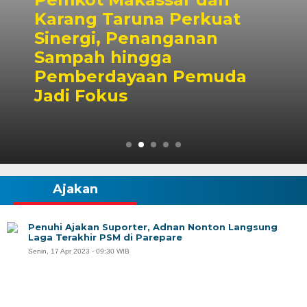
rkuat
nan
Dubes Singapura 
Wali Kota Munafri
emuda
Kolaborasi Pelati
hingga Masyaraka
Ajakan
Penuhi Ajakan Suporter, Adnan Nonton Langsung
Laga Terakhir PSM di Parepare
Senin, 17 Apr 2023 - 09:30 WIB