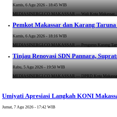
Kamis, 6 Agu 2026 - 18:45 WIB
MEDIASINERGI.CO MAKASSAR — Wali Kota Makassar, Munafr
Pemkot Makassar dan Karang Taruna 
Kamis, 6 Agu 2026 - 18:16 WIB
MEDIASINERGI.CO MAKASSAR — Pengurus Karang Taruna Ko
Tinjau Renovasi SDN Pannara, Suprat
Rabu, 5 Agu 2026 - 19:50 WIB
MEDIASINERGI.CO MAKASSAR — DPRD Kota Makassar, Supr
Umiyati Apresiasi Langkah KONI Makass
Jumat, 7 Agu 2026 - 17:42 WIB