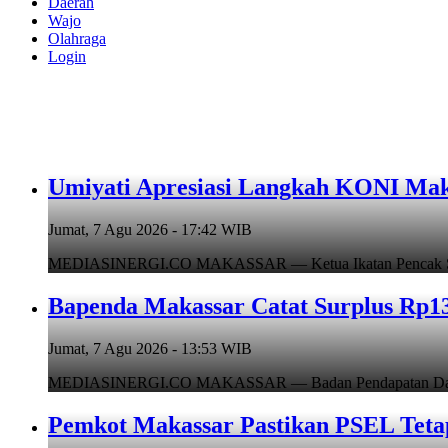
Daerah
Wajo
Olahraga
Login
Umiyati Apresiasi Langkah KONI Mak
Jumat, 7 Agu 2026 - 17:42 WIB
MEDIASINERGI.CO MAKASSAR — Ketua Ikatan Pencak Silat I
Bapenda Makassar Catat Surplus Rp130
Jumat, 7 Agu 2026 - 13:53 WIB
MEDIASINERGI.CO MAKASSAR — Badan Pendapatan Daerah (B
Pemkot Makassar Pastikan PSEL Tetap