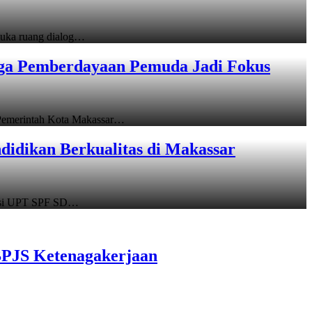
uka ruang dialog…
gga Pemberdayaan Pemuda Jadi Fokus
emerintah Kota Makassar…
idikan Berkualitas di Makassar
asi UPT SPF SD…
BPJS Ketenagakerjaan