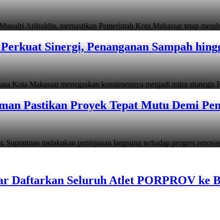
i Arifuddin, memastikan Pemerintah Kota Makassar tetap memb
Perkuat Sinergi, Penanganan Sampah hin
ta Makassar menegaskan komitmennya menjadi mitra strategis P
man Pastikan Proyek Tepat Mutu Demi Pend
atman melakukan peninjauan langsung terhadap progres renov
ar Daftarkan Seluruh Atlet PORPROV ke 