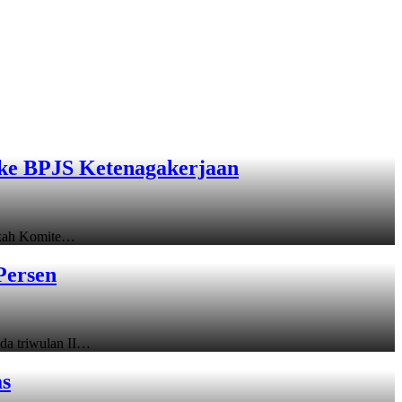
ke BPJS Ketenagakerjaan
gkah Komite…
Persen
a triwulan II…
as