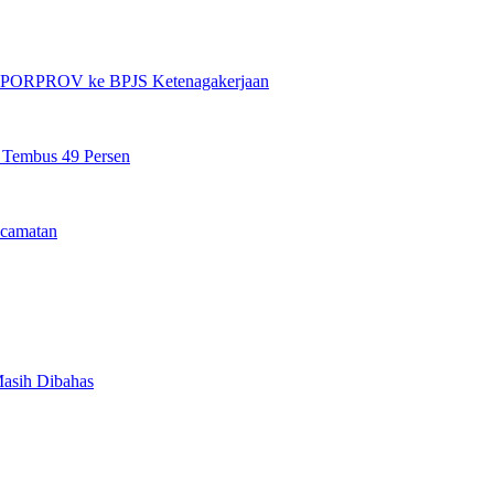
et PORPROV ke BPJS Ketenagakerjaan
n Tembus 49 Persen
camatan
Masih Dibahas