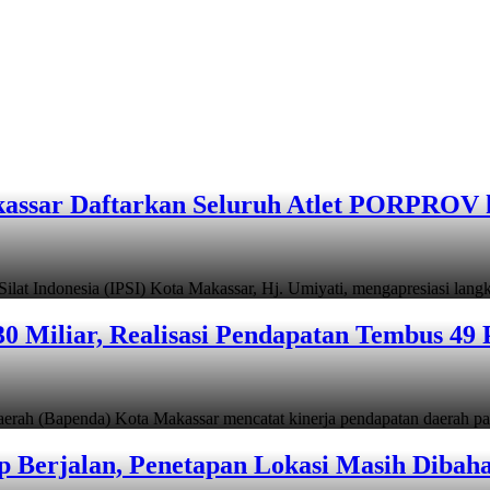
assar Daftarkan Seluruh Atlet PORPROV 
ndonesia (IPSI) Kota Makassar, Hj. Umiyati, mengapresiasi lan
 Miliar, Realisasi Pendapatan Tembus 49 
apenda) Kota Makassar mencatat kinerja pendapatan daerah pad
 Berjalan, Penetapan Lokasi Masih Dibah