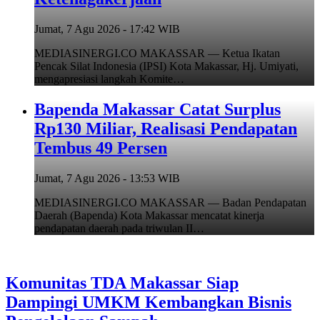
Jumat, 7 Agu 2026 - 17:42 WIB
MEDIASINERGI.CO MAKASSAR — Ketua Ikatan
Pencak Silat Indonesia (IPSI) Kota Makassar, Hj. Umiyati,
mengapresiasi langkah Komite…
Bapenda Makassar Catat Surplus
Rp130 Miliar, Realisasi Pendapatan
Tembus 49 Persen
Jumat, 7 Agu 2026 - 13:53 WIB
MEDIASINERGI.CO MAKASSAR — Badan Pendapatan
Daerah (Bapenda) Kota Makassar mencatat kinerja
pendapatan daerah pada triwulan II…
Komunitas TDA Makassar Siap
Dampingi UMKM Kembangkan Bisnis