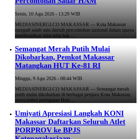
Percontohan Sadar HAM
Senin, 10 Agu 2026 - 13:29 WIB
MEDIASINERGI.CO MAKASSAR — Kota Makassar
menjadi salah satu daerah percontohan nasional dalam upaya
membumikan nilai-nilai hak…
Semangat Merah Putih Mulai
Dikobarkan, Pemkot Makassar
Matangkan HUT Ke-81 RI
Minggu, 9 Agu 2026 - 08:44 WIB
MEDIASINERGI.CO MAKASSAR — Semangat merah
putih mulai dikobarkan di berbagai penjuru Kota Makassar,
menyambut peringatan Hari…
Umiyati Apresiasi Langkah KONI
Makassar Daftarkan Seluruh Atlet
PORPROV ke BPJS
Ketenagakerjaan