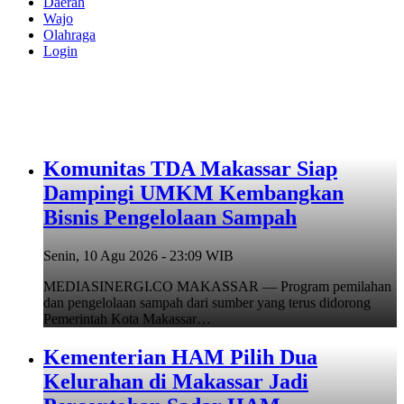
Daerah
Wajo
Olahraga
Login
Komunitas TDA Makassar Siap
Dampingi UMKM Kembangkan
Bisnis Pengelolaan Sampah
Senin, 10 Agu 2026 - 23:09 WIB
MEDIASINERGI.CO MAKASSAR — Program pemilahan
dan pengelolaan sampah dari sumber yang terus didorong
Pemerintah Kota Makassar…
Kementerian HAM Pilih Dua
Kelurahan di Makassar Jadi