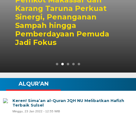
t
Dubes Singapura Tem
Wali Kota Munafri, Ba
da
Kolaborasi Pelatihan 
hingga Masyarakat
ALQUR’AN
Keren! Sima’an al-Quran JQH NU Melibatkan Hafizh
Terbaik Sulsel
Minggu, 23 Jan 2022 - 12:55 WIB