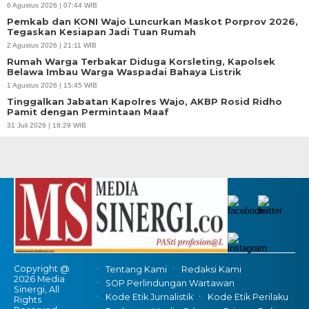
6 Agustus 2026 | 07:44 WIB
Pemkab dan KONI Wajo Luncurkan Maskot Porprov 2026,
Tegaskan Kesiapan Jadi Tuan Rumah
2 Agustus 2026 | 21:11 WIB
Rumah Warga Terbakar Diduga Korsleting, Kapolsek
Belawa Imbau Warga Waspadai Bahaya Listrik
1 Agustus 2026 | 15:45 WIB
Tinggalkan Jabatan Kapolres Wajo, AKBP Rosid Ridho
Pamit dengan Permintaan Maaf
31 Juli 2026 | 18:29 WIB
Copyright @
Tentang Kami
Redaksi Kami
2026 Media
SOP Perlindungan Wartawan
Sinergi, All
Kode Etik Jurnalistik
Kode Etik Perilaku
Rights