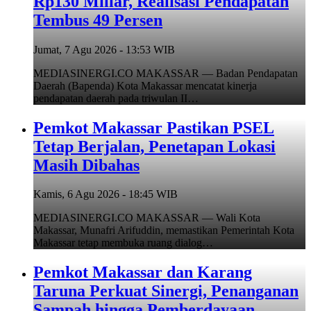
Rp130 Miliar, Realisasi Pendapatan
Tembus 49 Persen
Jumat, 7 Agu 2026 - 13:53 WIB
MEDIASINERGI.CO MAKASSAR — Badan Pendapatan
Daerah (Bapenda) Kota Makassar mencatat kinerja
pendapatan daerah pada triwulan II…
Pemkot Makassar Pastikan PSEL
Tetap Berjalan, Penetapan Lokasi
Masih Dibahas
Kamis, 6 Agu 2026 - 18:45 WIB
MEDIASINERGI.CO MAKASSAR — Wali Kota
Makassar, Munafri Arifuddin, memastikan Pemerintah Kota
Makassar tetap membuka ruang dialog…
Pemkot Makassar dan Karang
Taruna Perkuat Sinergi, Penanganan
Sampah hingga Pemberdayaan