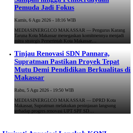
Pemuda Jadi Fokus
Kamis, 6 Agu 2026 - 18:16 WIB
MEDIASINERGI.CO MAKASSAR — Pengurus Karang
Taruna Kota Makassar menegaskan komitmennya menjadi
mitra strategis Pemerintah Kota Makassar…
Tinjau Renovasi SDN Pannara,
Supratman Pastikan Proyek Tepat
Mutu Demi Pendidikan Berkualitas di
Makassar
Rabu, 5 Agu 2026 - 19:50 WIB
MEDIASINERGI.CO MAKASSAR — DPRD Kota
Makassar, Supratman melakukan peninjauan langsung
terhadap progres renovasi UPT SPF SD…