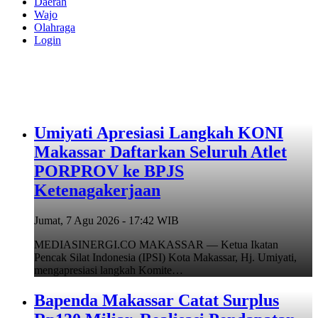
Daerah
Wajo
Olahraga
Login
Umiyati Apresiasi Langkah KONI
Makassar Daftarkan Seluruh Atlet
PORPROV ke BPJS
Ketenagakerjaan
Jumat, 7 Agu 2026 - 17:42 WIB
MEDIASINERGI.CO MAKASSAR — Ketua Ikatan
Pencak Silat Indonesia (IPSI) Kota Makassar, Hj. Umiyati,
mengapresiasi langkah Komite…
Bapenda Makassar Catat Surplus