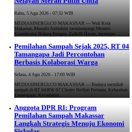
Nelayan Merah Putih Untia
Rabu, 5 Agu 2026 - 07:32 WIB
MEDIASINERGI.CO MAKASSAR — Wali Kota
Makassar, Munafri Arifuddin mendampingi Menteri
Koordinator Bidang Pangan, Zulkifli Hasan, meninjau…
Pemilahan Sampah Sejak 2025, RT 04
Tamangapa Jadi Percontohan
Berbasis Kolaborasi Warga
Selasa, 4 Agu 2026 - 17:09 WIB
MEDIASINERGI.CO MAKASSAR — Budaya memilah
sampah di RT 04/RW 07 Cluster Berlian Permata, Kelurahan
Tamangapa, Kecamatan…
Anggota DPR RI: Program
Pemilahan Sampah Makassar
Langkah Strategis Menuju Ekonomi
Sirkular