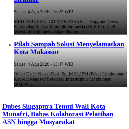
Selasa, 4 Agu 2026 - 16:23 WIB
MEDIASINERGI.CO MAKASSAR — Anggota Dewan
Perwakilan Rakyat Republik Indonesia (DPR RI), Andi
Muzakkir Aqil, menyatakan dukungan…
Pilah Sampah Solusi Menyelamatkan
Kota Makassar
Selasa, 4 Agu 2026 - 13:47 WIB
Oleh : Dr. Ir. Natsar Desi, Sp.,M.Si.,IPM (Pakar Lingkungan /
Kaprodi Magister Rekayasa Infrastruktur Lingkungan
UNIFA)…
Dubes Singapura Temui Wali Kota
Munafri, Bahas Kolaborasi Pelatihan
ASN hingga Masyarakat