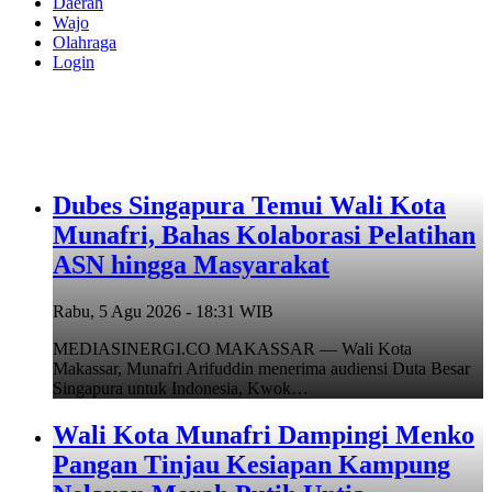
Daerah
Wajo
Olahraga
Login
Dubes Singapura Temui Wali Kota
Munafri, Bahas Kolaborasi Pelatihan
ASN hingga Masyarakat
Rabu, 5 Agu 2026 - 18:31 WIB
MEDIASINERGI.CO MAKASSAR — Wali Kota
Makassar, Munafri Arifuddin menerima audiensi Duta Besar
Singapura untuk Indonesia, Kwok…
Wali Kota Munafri Dampingi Menko
Pangan Tinjau Kesiapan Kampung