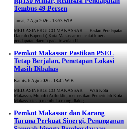
Rp130 Miliar, Realisasi Pendapatan
Tembus 49 Persen
Jumat, 7 Agu 2026 - 13:53 WIB
MEDIASINERGI.CO MAKASSAR — Badan Pendapatan
Daerah (Bapenda) Kota Makassar mencatat kinerja
pendapatan daerah pada triwulan II…
Pemkot Makassar Pastikan PSEL
Tetap Berjalan, Penetapan Lokasi
Masih Dibahas
Kamis, 6 Agu 2026 - 18:45 WIB
MEDIASINERGI.CO MAKASSAR — Wali Kota
Makassar, Munafri Arifuddin, memastikan Pemerintah Kota
Makassar tetap membuka ruang dialog…
Pemkot Makassar dan Karang
Taruna Perkuat Sinergi, Penanganan
Sampah hingga Pemberdayaan