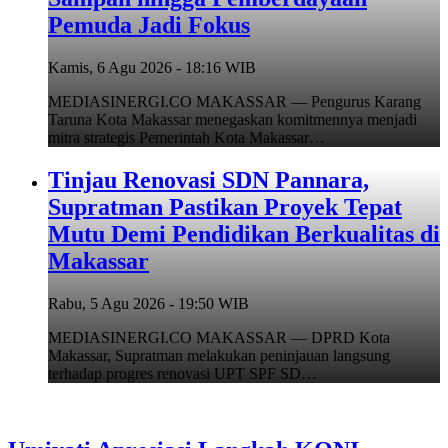
Pemuda Jadi Fokus
Kamis, 6 Agu 2026 - 18:16 WIB
MEDIASINERGI.CO MAKASSAR — Pengurus Karang
Taruna Kota Makassar menegaskan komitmennya menjadi
mitra strategis Pemerintah Kota Makassar…
Tinjau Renovasi SDN Pannara,
Supratman Pastikan Proyek Tepat
Mutu Demi Pendidikan Berkualitas di
Makassar
Rabu, 5 Agu 2026 - 19:50 WIB
MEDIASINERGI.CO MAKASSAR — DPRD Kota
Makassar, Supratman melakukan peninjauan langsung
terhadap progres renovasi UPT SPF SD…