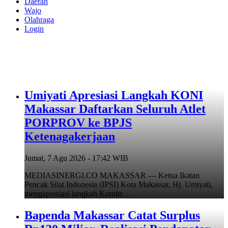
Daerah
Wajo
Olahraga
Login
Umiyati Apresiasi Langkah KONI
Makassar Daftarkan Seluruh Atlet
PORPROV ke BPJS
Ketenagakerjaan
Jumat, 7 Agu 2026 - 17:42 WIB
MEDIASINERGI.CO MAKASSAR — Ketua Ikatan
Pencak Silat Indonesia (IPSI) Kota Makassar, Hj. Umiyati,
mengapresiasi langkah Komite…
Bapenda Makassar Catat Surplus