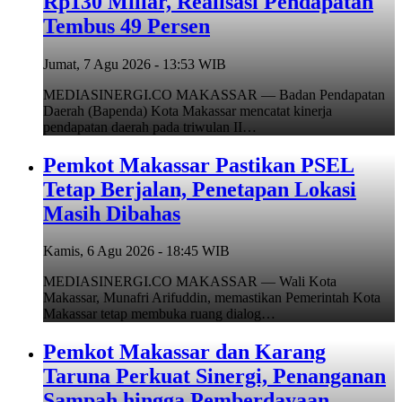
Rp130 Miliar, Realisasi Pendapatan
Tembus 49 Persen
Jumat, 7 Agu 2026 - 13:53 WIB
MEDIASINERGI.CO MAKASSAR — Badan Pendapatan
Daerah (Bapenda) Kota Makassar mencatat kinerja
pendapatan daerah pada triwulan II…
Pemkot Makassar Pastikan PSEL
Tetap Berjalan, Penetapan Lokasi
Masih Dibahas
Kamis, 6 Agu 2026 - 18:45 WIB
MEDIASINERGI.CO MAKASSAR — Wali Kota
Makassar, Munafri Arifuddin, memastikan Pemerintah Kota
Makassar tetap membuka ruang dialog…
Pemkot Makassar dan Karang
Taruna Perkuat Sinergi, Penanganan
Sampah hingga Pemberdayaan