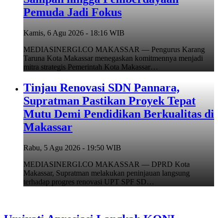
Pemuda Jadi Fokus
Kamis, 6 Agu 2026 - 18:16 WIB
MEDIASINERGI.CO MAKASSAR — Pengurus Karang
Taruna Kota Makassar menegaskan komitmennya menjadi
mitra strategis Pemerintah Kota Makassar…
Tinjau Renovasi SDN Pannara,
Supratman Pastikan Proyek Tepat
Mutu Demi Pendidikan Berkualitas di
Makassar
Rabu, 5 Agu 2026 - 19:50 WIB
MEDIASINERGI.CO MAKASSAR — DPRD Kota
Makassar, Supratman melakukan peninjauan langsung
terhadap progres renovasi UPT SPF SD…