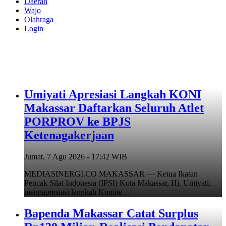
Daerah
Wajo
Olahraga
Login
Umiyati Apresiasi Langkah KONI
Makassar Daftarkan Seluruh Atlet
PORPROV ke BPJS
Ketenagakerjaan
Jumat, 7 Agu 2026 - 17:42 WIB
MEDIASINERGI.CO MAKASSAR — Ketua Ikatan
Pencak Silat Indonesia (IPSI) Kota Makassar, Hj. Umiyati,
mengapresiasi langkah Komite…
Bapenda Makassar Catat Surplus