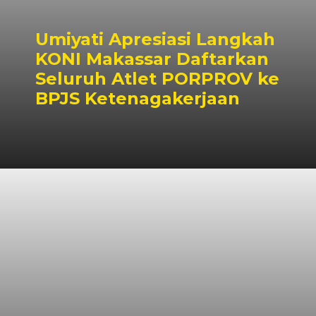
Umiyati Apresiasi Langkah
KONI Makassar Daftarkan
Seluruh Atlet PORPROV ke
BPJS Ketenagakerjaan