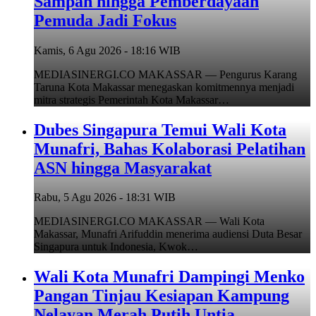
Sampah hingga Pemberdayaan
Pemuda Jadi Fokus
Kamis, 6 Agu 2026 - 18:16 WIB
MEDIASINERGI.CO MAKASSAR — Pengurus Karang
Taruna Kota Makassar menegaskan komitmennya menjadi
mitra strategis Pemerintah Kota Makassar…
Dubes Singapura Temui Wali Kota
Munafri, Bahas Kolaborasi Pelatihan
ASN hingga Masyarakat
Rabu, 5 Agu 2026 - 18:31 WIB
MEDIASINERGI.CO MAKASSAR — Wali Kota
Makassar, Munafri Arifuddin menerima audiensi Duta Besar
Singapura untuk Indonesia, Kwok…
Wali Kota Munafri Dampingi Menko
Pangan Tinjau Kesiapan Kampung
Nelayan Merah Putih Untia