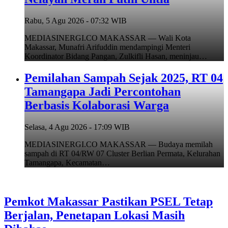
Rabu, 5 Agu 2026 - 07:32 WIB
MEDIASINERGI.CO MAKASSAR — Wali Kota
Makassar, Munafri Arifuddin mendampingi Menteri
Koordinator Bidang Pangan, Zulkifli Hasan, meninjau…
Pemilahan Sampah Sejak 2025, RT 04
Tamangapa Jadi Percontohan
Berbasis Kolaborasi Warga
Selasa, 4 Agu 2026 - 17:09 WIB
MEDIASINERGI.CO MAKASSAR — Budaya memilah
sampah di RT 04/RW 07 Cluster Berlian Permata, Kelurahan
Tamangapa, Kecamatan…
Pemkot Makassar Pastikan PSEL Tetap
Berjalan, Penetapan Lokasi Masih