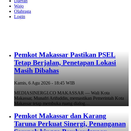
Daerah
Wajo
Olahraga
Login
Pemkot Makassar Pastikan PSEL
Tetap Berjalan, Penetapan Lokasi
Masih Dibahas
Kamis, 6 Agu 2026 - 18:45 WIB
MEDIASINERGI.CO MAKASSAR — Wali Kota
Makassar, Munafri Arifuddin, memastikan Pemerintah Kota
Makassar tetap membuka ruang dialog…
Pemkot Makassar dan Karang
Taruna Perkuat Sinergi, Penanganan