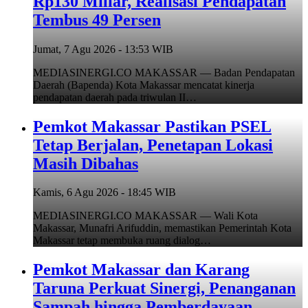
Rp130 Miliar, Realisasi Pendapatan
Tembus 49 Persen
Jumat, 7 Agu 2026 - 13:53 WIB
MEDIASINERGI.CO MAKASSAR — Badan Pendapatan
Daerah (Bapenda) Kota Makassar mencatat kinerja
pendapatan daerah pada triwulan II…
Pemkot Makassar Pastikan PSEL
Tetap Berjalan, Penetapan Lokasi
Masih Dibahas
Kamis, 6 Agu 2026 - 18:45 WIB
MEDIASINERGI.CO MAKASSAR — Wali Kota
Makassar, Munafri Arifuddin, memastikan Pemerintah Kota
Makassar tetap membuka ruang dialog…
Pemkot Makassar dan Karang
Taruna Perkuat Sinergi, Penanganan
Sampah hingga Pemberdayaan