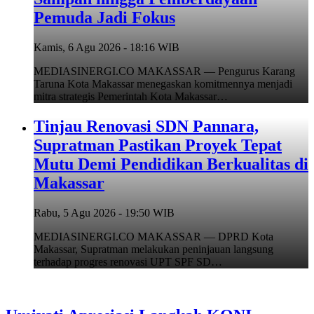
Pemuda Jadi Fokus
Kamis, 6 Agu 2026 - 18:16 WIB
MEDIASINERGI.CO MAKASSAR — Pengurus Karang
Taruna Kota Makassar menegaskan komitmennya menjadi
mitra strategis Pemerintah Kota Makassar…
Tinjau Renovasi SDN Pannara,
Supratman Pastikan Proyek Tepat
Mutu Demi Pendidikan Berkualitas di
Makassar
Rabu, 5 Agu 2026 - 19:50 WIB
MEDIASINERGI.CO MAKASSAR — DPRD Kota
Makassar, Supratman melakukan peninjauan langsung
terhadap progres renovasi UPT SPF SD…