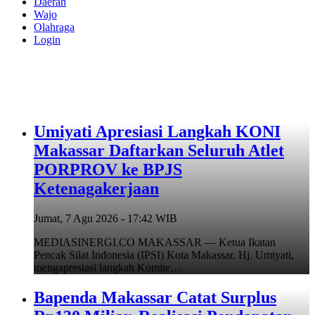
Daerah
Wajo
Olahraga
Login
Umiyati Apresiasi Langkah KONI
Makassar Daftarkan Seluruh Atlet
PORPROV ke BPJS
Ketenagakerjaan
Jumat, 7 Agu 2026 - 17:42 WIB
MEDIASINERGI.CO MAKASSAR — Ketua Ikatan
Pencak Silat Indonesia (IPSI) Kota Makassar, Hj. Umiyati,
mengapresiasi langkah Komite…
Bapenda Makassar Catat Surplus