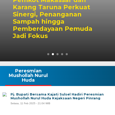
uat
n
Dubes Singapura Te
Wali Kota Munafri, 
uda
Kolaborasi Pelatiha
hingga Masyarakat
Peresmian
Mushollah Nurul
Huda
Pj. Bupati Bersama Kajati Sulsel Hadiri Peresmian
Mushollah Nurul Huda Kejaksaan Negeri Pinrang
Selasa, 11 Feb 2025 - 21:04 WIB