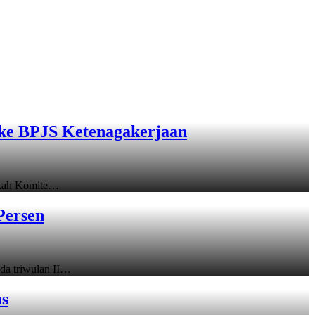
ke BPJS Ketenagakerjaan
gkah Komite…
Persen
a triwulan II…
as