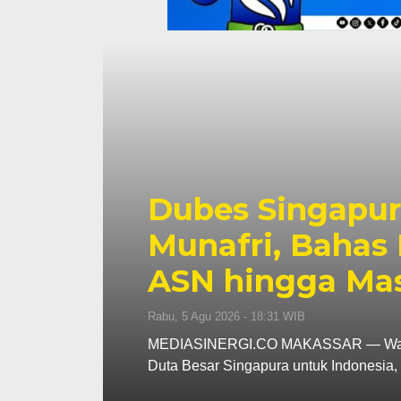
Wali Kota Muna
n
Pangan Tinjau
Nelayan Merah 
Rabu, 5 Agu 2026 - 07:32 WIB
iensi
MEDIASINERGI.CO MAKASSAR — Wali Ko
Koordinator Bidang Pangan, Zulkifli H