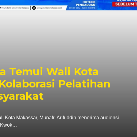
fri Dampingi Menko
 Kesiapan Kampung
Putih Untia
ta Makassar, Munafri Arifuddin mendampingi Menteri
asan, meninjau…