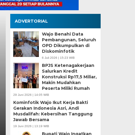
ADVERTORIAL
Wajo Benahi Data
Pembangunan, Seluruh
OPD Dikumpulkan di
Diskominfotik
6 Juli 2026 | 15:23 WIB
BPJS Ketenagakerjaan
Pemilahan Sampah Se
Salurkan Kredit
Konstruksi Rp17,5 Miliar,
Tamangapa Jadi Perc
Makin Mudahkan
Peserta Miliki Rumah
Kolaborasi Warga
29 Juni 2026 | 14:05 WIB
Kominfotik Wajo Ikut Kerja Bakti
Selasa, 4 Agu 2026 - 17:09 WIB
Gerakan Indonesia Asri, Andi
Musdalifah: Kebersihan Tanggung
MEDIASINERGI.CO MAKASSAR — Budaya memilah sa
Jawab Bersama
Permata, Kelurahan Tamangapa, Kecamatan…
19 Juni 2026 | 13:19 WIB
Bupati Wajo Ingatkan