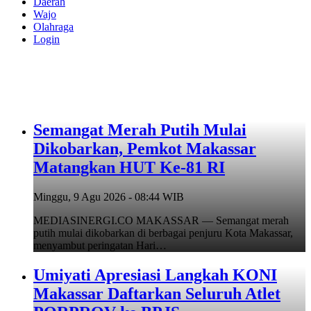
Daerah
Wajo
Olahraga
Login
Semangat Merah Putih Mulai
Dikobarkan, Pemkot Makassar
Matangkan HUT Ke-81 RI
Minggu, 9 Agu 2026 - 08:44 WIB
MEDIASINERGI.CO MAKASSAR — Semangat merah
putih mulai dikobarkan di berbagai penjuru Kota Makassar,
menyambut peringatan Hari…
Umiyati Apresiasi Langkah KONI
Makassar Daftarkan Seluruh Atlet