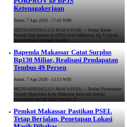
PORPROV ke BPJS
Ketenagakerjaan
Jumat, 7 Agu 2026 - 17:42 WIB
MEDIASINERGI.CO MAKASSAR — Ketua Ikatan
Pencak Silat Indonesia (IPSI) Kota Makassar, Hj. Umiyati,
mengapresiasi langkah Komite…
Bapenda Makassar Catat Surplus
Rp130 Miliar, Realisasi Pendapatan
Tembus 49 Persen
Jumat, 7 Agu 2026 - 13:53 WIB
MEDIASINERGI.CO MAKASSAR — Badan Pendapatan
Daerah (Bapenda) Kota Makassar mencatat kinerja
pendapatan daerah pada triwulan II…
Pemkot Makassar Pastikan PSEL
Tetap Berjalan, Penetapan Lokasi
Masih Dibahas