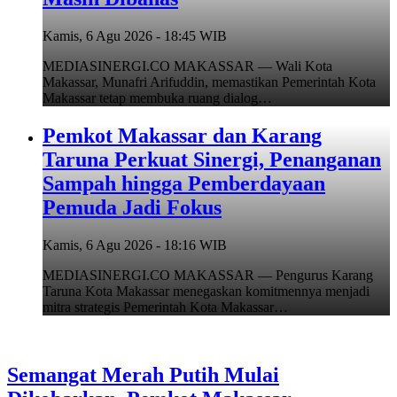
Kamis, 6 Agu 2026 - 18:45 WIB
MEDIASINERGI.CO MAKASSAR — Wali Kota
Makassar, Munafri Arifuddin, memastikan Pemerintah Kota
Makassar tetap membuka ruang dialog…
Pemkot Makassar dan Karang
Taruna Perkuat Sinergi, Penanganan
Sampah hingga Pemberdayaan
Pemuda Jadi Fokus
Kamis, 6 Agu 2026 - 18:16 WIB
MEDIASINERGI.CO MAKASSAR — Pengurus Karang
Taruna Kota Makassar menegaskan komitmennya menjadi
mitra strategis Pemerintah Kota Makassar…
Semangat Merah Putih Mulai