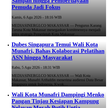
Sampah hingga Pemberdayaan
Pemuda Jadi Fokus
Kamis, 6 Agu 2026 - 18:16 WIB
MEDIASINERGI.CO MAKASSAR — Pengurus Karang
Taruna Kota Makassar menegaskan komitmennya menjadi
mitra strategis Pemerintah Kota Makassar…
Dubes Singapura Temui Wali Kota
Munafri, Bahas Kolaborasi Pelatihan
ASN hingga Masyarakat
Rabu, 5 Agu 2026 - 18:31 WIB
MEDIASINERGI.CO MAKASSAR — Wali Kota
Makassar, Munafri Arifuddin menerima audiensi Duta Besar
Singapura untuk Indonesia, Kwok…
Wali Kota Munafri Dampingi Menko
Pangan Tinjau Kesiapan Kampung
Nelayan Merah Putih Untia