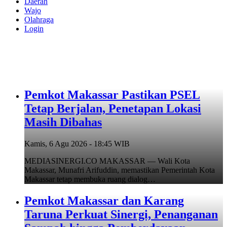
Daerah
Wajo
Olahraga
Login
Pemkot Makassar Pastikan PSEL
Tetap Berjalan, Penetapan Lokasi
Masih Dibahas
Kamis, 6 Agu 2026 - 18:45 WIB
MEDIASINERGI.CO MAKASSAR — Wali Kota
Makassar, Munafri Arifuddin, memastikan Pemerintah Kota
Makassar tetap membuka ruang dialog…
Pemkot Makassar dan Karang
Taruna Perkuat Sinergi, Penanganan