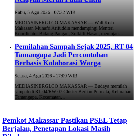
Rabu, 5 Agu 2026 - 07:32 WIB
MEDIASINERGI.CO MAKASSAR — Wali Kota
Makassar, Munafri Arifuddin mendampingi Menteri
Koordinator Bidang Pangan, Zulkifli Hasan, meninjau…
Pemilahan Sampah Sejak 2025, RT 04
Tamangapa Jadi Percontohan
Berbasis Kolaborasi Warga
Selasa, 4 Agu 2026 - 17:09 WIB
MEDIASINERGI.CO MAKASSAR — Budaya memilah
sampah di RT 04/RW 07 Cluster Berlian Permata, Kelurahan
Tamangapa, Kecamatan…
Pemkot Makassar Pastikan PSEL Tetap
Berjalan, Penetapan Lokasi Masih