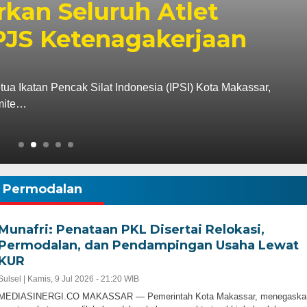
ealisasi Pendapatan Temb
SSAR — Badan Pendapatan Daerah (Bapenda) Kota Makas
tan daerah pada triwulan II…
Permodalan
Munafri: Penataan PKL Disertai Relokasi,
Permodalan, dan Pendampingan Usaha Lewat
KUR
Sulsel |
Kamis, 9 Jul 2026 - 21:20 WIB
MEDIASINERGI.CO MAKASSAR — Pemerintah Kota Makassar, menegaska