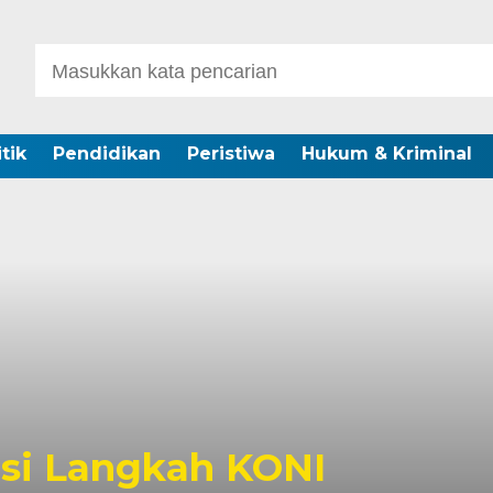
itik
Pendidikan
Peristiwa
Hukum & Kriminal
akassar Catat Surplus R