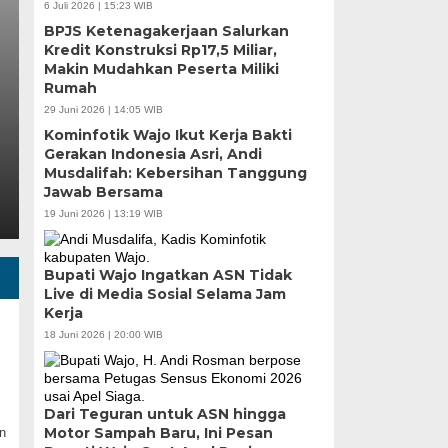
us
Berjalan, Pene
6 Juli 2026 | 15:23 WIB
BPJS Ketenagakerjaan Salurkan
Dibahas
Kredit Konstruksi Rp17,5 Miliar,
Makin Mudahkan Peserta Miliki
Rumah
Kamis, 6 Agu 2026 - 18:45 WIB
29 Juni 2026 | 14:05 WIB
sar
MEDIASINERGI.CO MAKASSAR — Wali K
Kominfotik Wajo Ikut Kerja Bakti
Pemerintah Kota Makassar tetap mem
Gerakan Indonesia Asri, Andi
Musdalifah: Kebersihan Tanggung
Jawab Bersama
19 Juni 2026 | 13:19 WIB
Bupati Wajo Ingatkan ASN Tidak
Live di Media Sosial Selama Jam
Kerja
18 Juni 2026 | 20:00 WIB
Dari Teguran untuk ASN hingga
Motor Sampah Baru, Ini Pesan
n