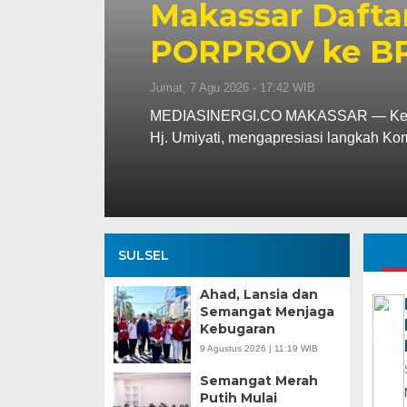
tlet
Miliar, R
erjaan
49 Persen
Jumat, 7 Agu 2026 - 13:53 WIB
SI) Kota Makassar,
MEDIASINERGI.CO MAKA
mencatat kinerja pendapa
SULSEL
Ahad, Lansia dan
Semangat Menjaga
Kebugaran
9 Agustus 2026 | 11:19 WIB
Semangat Merah
Putih Mulai