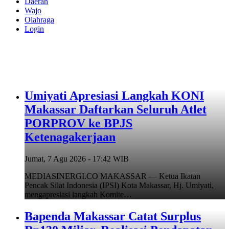
Daerah
Wajo
Olahraga
Login
Umiyati Apresiasi Langkah KONI
Makassar Daftarkan Seluruh Atlet
PORPROV ke BPJS
Ketenagakerjaan
Jumat, 7 Agu 2026 - 17:42 WIB
MEDIASINERGI.CO MAKASSAR — Ketua Ikatan
Pencak Silat Indonesia (IPSI) Kota Makassar, Hj. Umiyati,
mengapresiasi langkah Komite…
Bapenda Makassar Catat Surplus