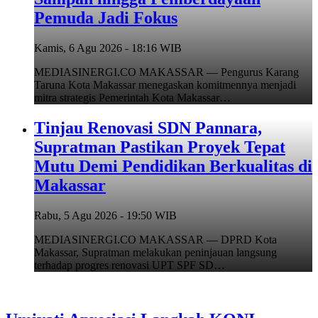
Pemuda Jadi Fokus
Kamis, 6 Agu 2026 - 18:16 WIB
MEDIASINERGI.CO MAKASSAR — Pengurus Karang
Taruna Kota Makassar menegaskan komitmennya menjadi
mitra strategis Pemerintah Kota Makassar…
Tinjau Renovasi SDN Pannara,
Supratman Pastikan Proyek Tepat
Mutu Demi Pendidikan Berkualitas di
Makassar
Rabu, 5 Agu 2026 - 19:50 WIB
MEDIASINERGI.CO MAKASSAR — DPRD Kota
Makassar, Supratman melakukan peninjauan langsung
terhadap progres renovasi UPT SPF SD…