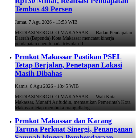
Rp130 Miliar, Realisasi Pendapatan
Tembus 49 Persen
Jumat, 7 Agu 2026 - 13:53 WIB
MEDIASINERGI.CO MAKASSAR — Badan Pendapatan
Daerah (Bapenda) Kota Makassar mencatat kinerja
pendapatan daerah pada triwulan II…
Pemkot Makassar Pastikan PSEL
Tetap Berjalan, Penetapan Lokasi
Masih Dibahas
Kamis, 6 Agu 2026 - 18:45 WIB
MEDIASINERGI.CO MAKASSAR — Wali Kota
Makassar, Munafri Arifuddin, memastikan Pemerintah Kota
Makassar tetap membuka ruang dialog…
Pemkot Makassar dan Karang
Taruna Perkuat Sinergi, Penanganan
Sampah hingga Pemberdayaan