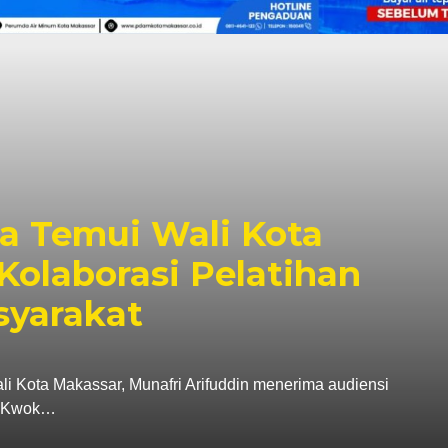
a Temui Wali Kota
Kolaborasi Pelatihan
syarakat
ta Makassar, Munafri Arifuddin menerima audiensi
a, Kwok…