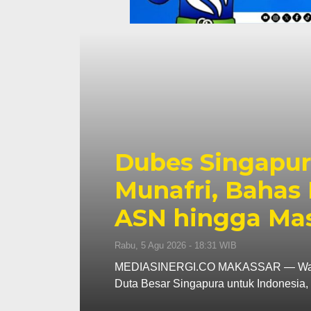
na
ah
Dubes Singapur
i
Munafri, Bahas 
ASN hingga Ma
Rabu, 5 Agu 2026 - 18:31 WIB
an
MEDIASINERGI.CO MAKASSAR — Wali Ko
Duta Besar Singapura untuk Indonesi