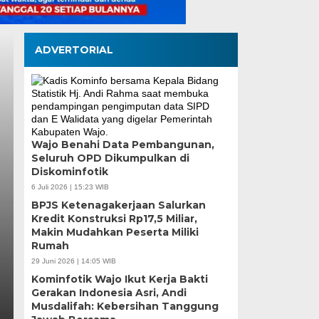
ADVERTORIAL
Wajo Benahi Data Pembangunan,
Seluruh OPD Dikumpulkan di
Wali Kota Munafri D
Diskominfotik
Pangan Tinjau Kesi
6 Juli 2026 | 15:23 WIB
BPJS Ketenagakerjaan Salurkan
Nelayan Merah Putih
Kredit Konstruksi Rp17,5 Miliar,
Makin Mudahkan Peserta Miliki
Rumah
Rabu, 5 Agu 2026 - 07:32 WIB
29 Juni 2026 | 14:05 WIB
MEDIASINERGI.CO MAKASSAR — Wali Kota Makassar,
Kominfotik Wajo Ikut Kerja Bakti
Koordinator Bidang Pangan, Zulkifli Hasan, meninja
Gerakan Indonesia Asri, Andi
Musdalifah: Kebersihan Tanggung