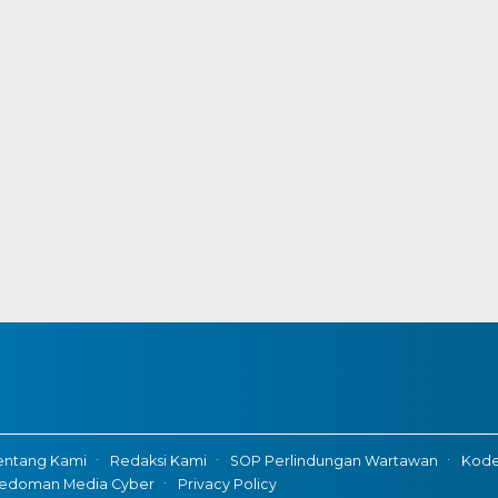
entang Kami
Redaksi Kami
SOP Perlindungan Wartawan
Kode 
edoman Media Cyber
Privacy Policy