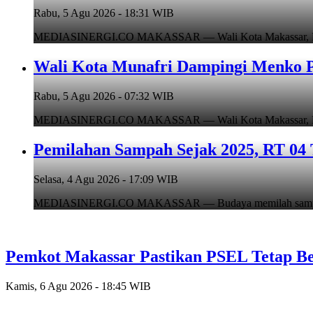
Rabu, 5 Agu 2026 - 18:31 WIB
MEDIASINERGI.CO MAKASSAR — Wali Kota Makassar, Munafr
Wali Kota Munafri Dampingi Menko P
Rabu, 5 Agu 2026 - 07:32 WIB
MEDIASINERGI.CO MAKASSAR — Wali Kota Makassar, Munafr
Pemilahan Sampah Sejak 2025, RT 04 
Selasa, 4 Agu 2026 - 17:09 WIB
MEDIASINERGI.CO MAKASSAR — Budaya memilah sampah di
Pemkot Makassar Pastikan PSEL Tetap Be
Kamis, 6 Agu 2026 - 18:45 WIB