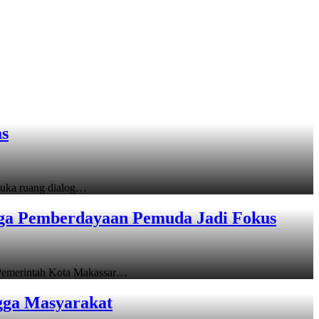
as
uka ruang dialog…
gga Pemberdayaan Pemuda Jadi Fokus
emerintah Kota Makassar…
gga Masyarakat