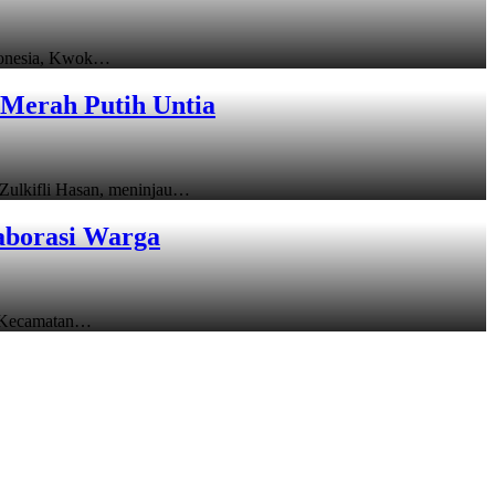
donesia, Kwok…
Merah Putih Untia
ulkifli Hasan, meninjau…
aborasi Warga
 Kecamatan…