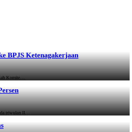
ke BPJS Ketenagakerjaan
gkah Komite…
Persen
a triwulan II…
as