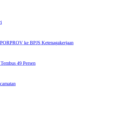
i
et PORPROV ke BPJS Ketenagakerjaan
n Tembus 49 Persen
camatan