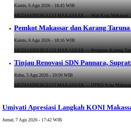
Kamis, 6 Agu 2026 - 18:45 WIB
MEDIASINERGI.CO MAKASSAR — Wali Kota Makassar, Munafr
Pemkot Makassar dan Karang Taruna 
Kamis, 6 Agu 2026 - 18:16 WIB
MEDIASINERGI.CO MAKASSAR — Pengurus Karang Taruna Ko
Tinjau Renovasi SDN Pannara, Suprat
Rabu, 5 Agu 2026 - 19:50 WIB
MEDIASINERGI.CO MAKASSAR — DPRD Kota Makassar, Supr
Umiyati Apresiasi Langkah KONI Makass
Jumat, 7 Agu 2026 - 17:42 WIB