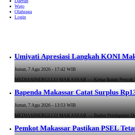
Daerah
Wajo
Olahraga
Login
Umiyati Apresiasi Langkah KONI Mak
Jumat, 7 Agu 2026 - 17:42 WIB
MEDIASINERGI.CO MAKASSAR — Ketua Ikatan Pencak Silat I
Bapenda Makassar Catat Surplus Rp130
Jumat, 7 Agu 2026 - 13:53 WIB
MEDIASINERGI.CO MAKASSAR — Badan Pendapatan Daerah (B
Pemkot Makassar Pastikan PSEL Tetap