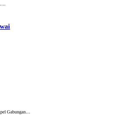
k….
awai
Apel Gabungan…