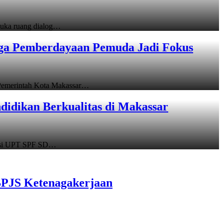
uka ruang dialog…
gga Pemberdayaan Pemuda Jadi Fokus
emerintah Kota Makassar…
idikan Berkualitas di Makassar
asi UPT SPF SD…
BPJS Ketenagakerjaan