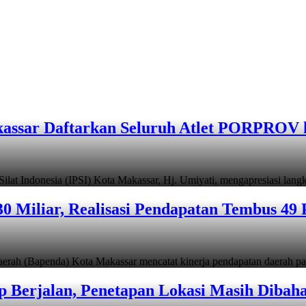
assar Daftarkan Seluruh Atlet PORPROV 
ndonesia (IPSI) Kota Makassar, Hj. Umiyati, mengapresiasi lan
 Miliar, Realisasi Pendapatan Tembus 49 
apenda) Kota Makassar mencatat kinerja pendapatan daerah pad
 Berjalan, Penetapan Lokasi Masih Dibah