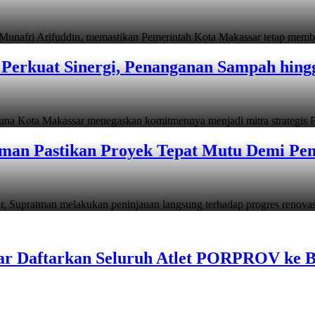
i Arifuddin, memastikan Pemerintah Kota Makassar tetap memb
Perkuat Sinergi, Penanganan Sampah hin
ta Makassar menegaskan komitmennya menjadi mitra strategis P
man Pastikan Proyek Tepat Mutu Demi Pend
atman melakukan peninjauan langsung terhadap progres renov
ar Daftarkan Seluruh Atlet PORPROV ke 