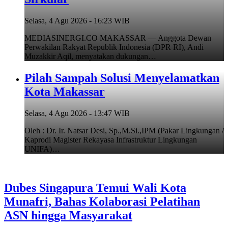
Selasa, 4 Agu 2026 - 16:23 WIB
MEDIASINERGI.CO MAKASSAR — Anggota Dewan
Perwakilan Rakyat Republik Indonesia (DPR RI), Andi
Muzakkir Aqil, menyatakan dukungan…
Pilah Sampah Solusi Menyelamatkan
Kota Makassar
Selasa, 4 Agu 2026 - 13:47 WIB
Oleh : Dr. Ir. Natsar Desi, Sp.,M.Si.,IPM (Pakar Lingkungan /
Kaprodi Magister Rekayasa Infrastruktur Lingkungan
UNIFA)…
Dubes Singapura Temui Wali Kota
Munafri, Bahas Kolaborasi Pelatihan
ASN hingga Masyarakat