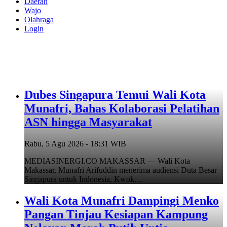
Daerah
Wajo
Olahraga
Login
Dubes Singapura Temui Wali Kota
Munafri, Bahas Kolaborasi Pelatihan
ASN hingga Masyarakat
Rabu, 5 Agu 2026 - 18:31 WIB
MEDIASINERGI.CO MAKASSAR — Wali Kota
Makassar, Munafri Arifuddin menerima audiensi Duta Besar
Singapura untuk Indonesia, Kwok…
Wali Kota Munafri Dampingi Menko
Pangan Tinjau Kesiapan Kampung