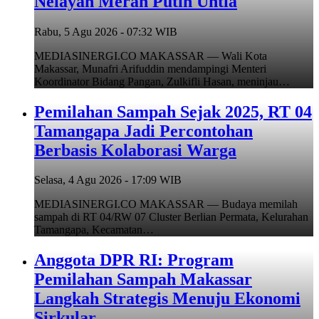
Nelayan Merah Putih Untia
Rabu, 5 Agu 2026 - 07:32 WIB
MEDIASINERGI.CO MAKASSAR — Wali Kota
Makassar, Munafri Arifuddin mendampingi Menteri
Koordinator Bidang Pangan, Zulkifli Hasan, meninjau…
Pemilahan Sampah Sejak 2025, RT 04
Tamangapa Jadi Percontohan
Berbasis Kolaborasi Warga
Selasa, 4 Agu 2026 - 17:09 WIB
MEDIASINERGI.CO MAKASSAR — Budaya memilah
sampah di RT 04/RW 07 Cluster Berlian Permata, Kelurahan
Tamangapa, Kecamatan…
Anggota DPR RI: Program
Pemilahan Sampah Makassar
Langkah Strategis Menuju Ekonomi
Sirkular