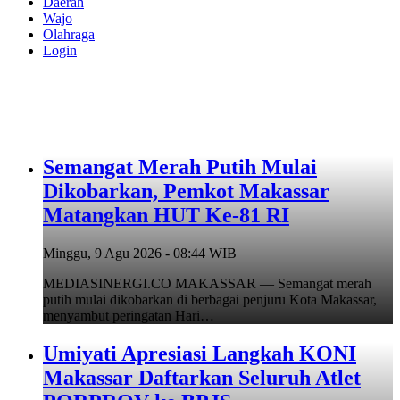
Daerah
Wajo
Olahraga
Login
Semangat Merah Putih Mulai
Dikobarkan, Pemkot Makassar
Matangkan HUT Ke-81 RI
Minggu, 9 Agu 2026 - 08:44 WIB
MEDIASINERGI.CO MAKASSAR — Semangat merah
putih mulai dikobarkan di berbagai penjuru Kota Makassar,
menyambut peringatan Hari…
Umiyati Apresiasi Langkah KONI
Makassar Daftarkan Seluruh Atlet