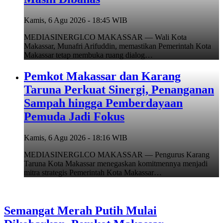
Kamis, 6 Agu 2026 - 18:45 WIB
MEDIASINERGI.CO MAKASSAR — Wali Kota
Makassar, Munafri Arifuddin, memastikan Pemerintah Kota
Makassar tetap membuka ruang dialog…
Pemkot Makassar dan Karang
Taruna Perkuat Sinergi, Penanganan
Sampah hingga Pemberdayaan
Pemuda Jadi Fokus
Kamis, 6 Agu 2026 - 18:16 WIB
MEDIASINERGI.CO MAKASSAR — Pengurus Karang
Taruna Kota Makassar menegaskan komitmennya menjadi
mitra strategis Pemerintah Kota Makassar…
Semangat Merah Putih Mulai