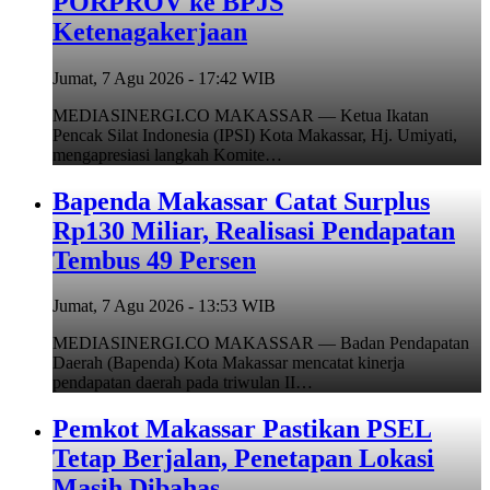
PORPROV ke BPJS
Ketenagakerjaan
Jumat, 7 Agu 2026 - 17:42 WIB
MEDIASINERGI.CO MAKASSAR — Ketua Ikatan
Pencak Silat Indonesia (IPSI) Kota Makassar, Hj. Umiyati,
mengapresiasi langkah Komite…
Bapenda Makassar Catat Surplus
Rp130 Miliar, Realisasi Pendapatan
Tembus 49 Persen
Jumat, 7 Agu 2026 - 13:53 WIB
MEDIASINERGI.CO MAKASSAR — Badan Pendapatan
Daerah (Bapenda) Kota Makassar mencatat kinerja
pendapatan daerah pada triwulan II…
Pemkot Makassar Pastikan PSEL
Tetap Berjalan, Penetapan Lokasi
Masih Dibahas