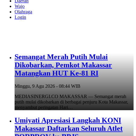
Daerah
Wajo
Olahraga
Login
Semangat Merah Putih Mulai
Dikobarkan, Pemkot Makassar
Matangkan HUT Ke-81 RI
Minggu, 9 Agu 2026 - 08:44 WIB
MEDIASINERGI.CO MAKASSAR — Semangat merah
putih mulai dikobarkan di berbagai penjuru Kota Makassar,
menyambut peringatan Hari…
Umiyati Apresiasi Langkah KONI
Makassar Daftarkan Seluruh Atlet