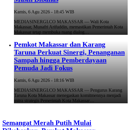
Kamis, 6 Agu 2026 - 18:45 WIB
MEDIASINERGI.CO MAKASSAR — Wali Kota
Makassar, Munafri Arifuddin, memastikan Pemerintah Kota
Makassar tetap membuka ruang dialog…
Pemkot Makassar dan Karang
Taruna Perkuat Sinergi, Penanganan
Sampah hingga Pemberdayaan
Pemuda Jadi Fokus
Kamis, 6 Agu 2026 - 18:16 WIB
MEDIASINERGI.CO MAKASSAR — Pengurus Karang
Taruna Kota Makassar menegaskan komitmennya menjadi
mitra strategis Pemerintah Kota Makassar…
Semangat Merah Putih Mulai