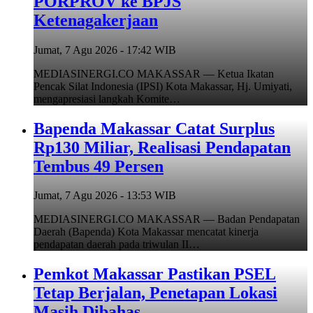
PORPROV ke BPJS
Ketenagakerjaan
Jumat, 7 Agu 2026 - 17:42 WIB
MEDIASINERGI.CO MAKASSAR — Ketua Ikatan
Pencak Silat Indonesia (IPSI) Kota Makassar, Hj. Umiyati,
mengapresiasi langkah Komite…
Bapenda Makassar Catat Surplus
Rp130 Miliar, Realisasi Pendapatan
Tembus 49 Persen
Jumat, 7 Agu 2026 - 13:53 WIB
MEDIASINERGI.CO MAKASSAR — Badan Pendapatan
Daerah (Bapenda) Kota Makassar mencatat kinerja
pendapatan daerah pada triwulan II…
Pemkot Makassar Pastikan PSEL
Tetap Berjalan, Penetapan Lokasi
Masih Dibahas