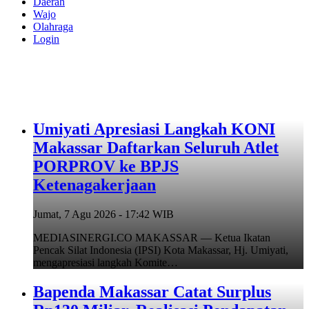
Daerah
Wajo
Olahraga
Login
Umiyati Apresiasi Langkah KONI
Makassar Daftarkan Seluruh Atlet
PORPROV ke BPJS
Ketenagakerjaan
Jumat, 7 Agu 2026 - 17:42 WIB
MEDIASINERGI.CO MAKASSAR — Ketua Ikatan
Pencak Silat Indonesia (IPSI) Kota Makassar, Hj. Umiyati,
mengapresiasi langkah Komite…
Bapenda Makassar Catat Surplus