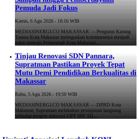
Pemuda Jadi Fokus
Kamis, 6 Agu 2026 - 18:16 WIB
MEDIASINERGI.CO MAKASSAR — Pengurus Karang
Taruna Kota Makassar menegaskan komitmennya menjadi
mitra strategis Pemerintah Kota Makassar…
Tinjau Renovasi SDN Pannara,
Supratman Pastikan Proyek Tepat
Mutu Demi Pendidikan Berkualitas di
Makassar
Rabu, 5 Agu 2026 - 19:50 WIB
MEDIASINERGI.CO MAKASSAR — DPRD Kota
Makassar, Supratman melakukan peninjauan langsung
terhadap progres renovasi UPT SPF SD…