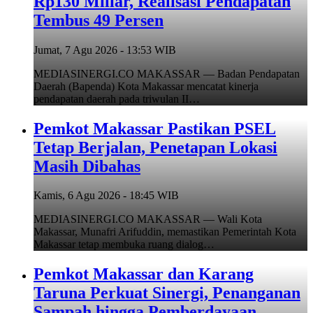
Rp130 Miliar, Realisasi Pendapatan
Tembus 49 Persen
Jumat, 7 Agu 2026 - 13:53 WIB
MEDIASINERGI.CO MAKASSAR — Badan Pendapatan
Daerah (Bapenda) Kota Makassar mencatat kinerja
pendapatan daerah pada triwulan II…
Pemkot Makassar Pastikan PSEL
Tetap Berjalan, Penetapan Lokasi
Masih Dibahas
Kamis, 6 Agu 2026 - 18:45 WIB
MEDIASINERGI.CO MAKASSAR — Wali Kota
Makassar, Munafri Arifuddin, memastikan Pemerintah Kota
Makassar tetap membuka ruang dialog…
Pemkot Makassar dan Karang
Taruna Perkuat Sinergi, Penanganan
Sampah hingga Pemberdayaan