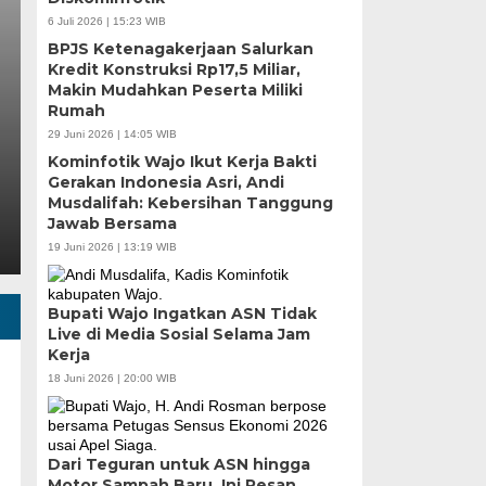
Berjalan, Penetapan 
6 Juli 2026 | 15:23 WIB
BPJS Ketenagakerjaan Salurkan
Dibahas
Kredit Konstruksi Rp17,5 Miliar,
Makin Mudahkan Peserta Miliki
Rumah
Kamis, 6 Agu 2026 - 18:45 WIB
29 Juni 2026 | 14:05 WIB
MEDIASINERGI.CO MAKASSAR — Wali Kota Makassar,
Kominfotik Wajo Ikut Kerja Bakti
Pemerintah Kota Makassar tetap membuka ruang di
Gerakan Indonesia Asri, Andi
Musdalifah: Kebersihan Tanggung
Jawab Bersama
19 Juni 2026 | 13:19 WIB
Bupati Wajo Ingatkan ASN Tidak
Live di Media Sosial Selama Jam
Kerja
18 Juni 2026 | 20:00 WIB
Dari Teguran untuk ASN hingga
Motor Sampah Baru, Ini Pesan