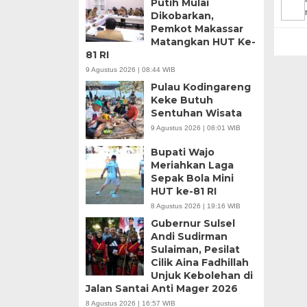
Putih Mulai
Dikobarkan,
Pemkot Makassar
Matangkan HUT Ke-
81 RI
9 Agustus 2026 | 08:44 WIB
Pulau Kodingareng
Keke Butuh
Sentuhan Wisata
9 Agustus 2026 | 08:01 WIB
Bupati Wajo
Meriahkan Laga
Sepak Bola Mini
HUT ke-81 RI
8 Agustus 2026 | 19:16 WIB
Gubernur Sulsel
Andi Sudirman
Sulaiman, Pesilat
Cilik Aina Fadhillah
Unjuk Kebolehan di
Jalan Santai Anti Mager 2026
8 Agustus 2026 | 16:57 WIB