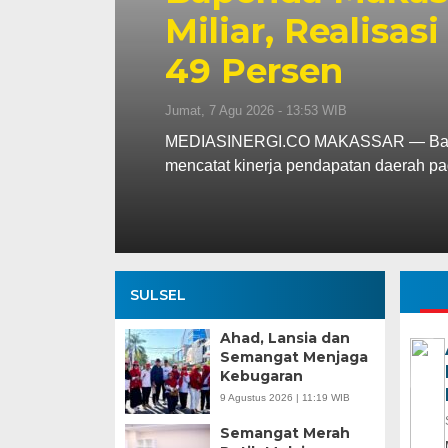
Miliar, Realisa
n
49 Persen
Jumat, 7 Agu 2026 - 13:53 WIB
assar,
MEDIASINERGI.CO MAKASSAR — Badan
mencatat kinerja pendapatan daerah pa
SULSEL
Ahad, Lansia dan
Semangat Menjaga
Kebugaran
9 Agustus 2026 | 11:19 WIB
Semangat Merah