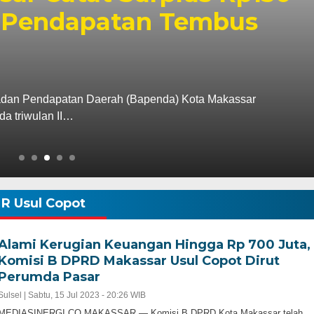
si Pendapatan Tembus
 Pendapatan Daerah (Bapenda) Kota Makassar
da triwulan II…
R Usul Copot
Alami Kerugian Keuangan Hingga Rp 700 Juta,
Komisi B DPRD Makassar Usul Copot Dirut
Perumda Pasar
Sulsel |
Sabtu, 15 Jul 2023 - 20:26 WIB
MEDIASINERGI.CO MAKASSAR — Komisi B DPRD Kota Makassar telah